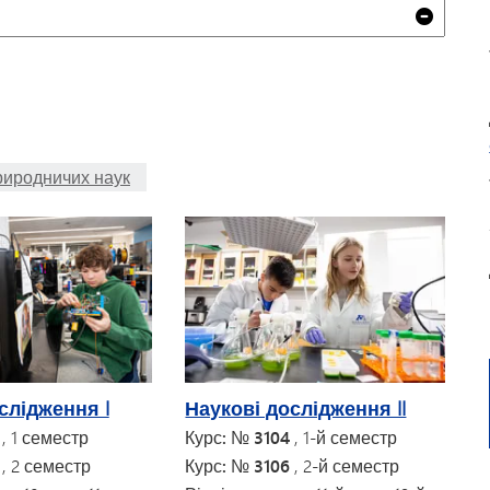
Очист
риродничих наук
слідження I
Наукові дослідження II
0
, 1 семестр
Курс: № 3104
, 1-й семестр
2
, 2 семестр
Курс: № 3106
, 2-й семестр