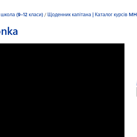
Транспорт
школа (9–12 класи)
/
Щоденник капітана | Каталог курсів M
onka