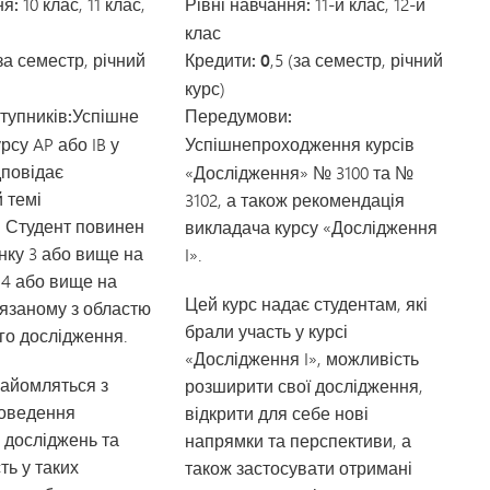
ня:
10 клас, 11 клас,
Рівні навчання:
11-й клас, 12-й
клас
(за семестр, річний
Кредити: 0
,5 (за семестр, річний
курс)
тупників:
Успішне
Передумови:
рсу AP або IB у
Успішне
проходження курсів
дповідає
«Дослідження» № 3100 та №
 темі
3102, а також рекомендація
. Студент повинен
викладача курсу «Дослідження
нку 3 або вище на
I».
о 4 або вище на
Цей курс надає студентам, які
в'язаному з областю
брали участь у курсі
го дослідження.
«Дослідження I», можливість
найомляться з
розширити свої дослідження,
оведення
відкрити для себе нові
 досліджень та
напрямки та перспективи, а
ть у таких
також застосувати отримані