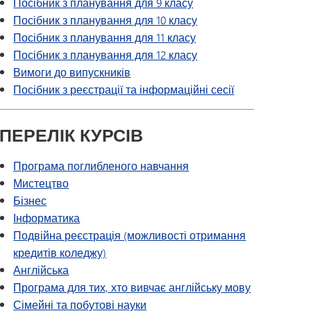
Посібник з планування для 9 класу
Посібник з планування для 10 класу
Посібник з планування для 11 класу
Посібник з планування для 12 класу
Вимоги до випускників
Посібник з реєстрації та інформаційні сесії
ПЕРЕЛІК КУРСІВ
Програма поглибленого навчання
Мистецтво
Бізнес
Інформатика
Подвійна реєстрація (можливості отримання
кредитів коледжу)
Англійська
Програма для тих, хто вивчає англійську мову
Сімейні та побутові науки