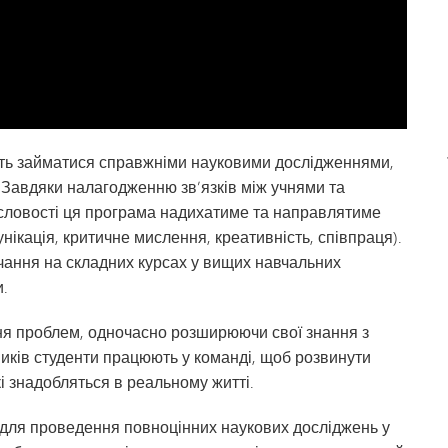
сть займатися справжніми науковими дослідженнями,
 Завдяки налагодженню зв’язків між учнями та
исловості ця програма надихатиме та направлятиме
унікація, критичне мислення, креативність, співпраця).
чання на складних курсах у вищих навчальних
и.
ня проблем, одночасно розширюючи свої знання з
иків студенти працюють у команді, щоб розвинути
і знадобляться в реальному житті.
с для проведення повноцінних наукових досліджень у