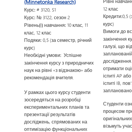
Рівні навчан
(Minnetonka Research)
12 клас
Курс:
#
3120, S1
Кредити:
0,5 
Курс:
№ 3122, сезон 2
курс)
Рівень(і) навчання:
10 клас, 11
Вимоги до вс
клас, 12 клас
закінчення ку
Подяки:
0,5 (за семестр, річний
галузі, що ві
курс)
запланованій
Необхідні умови:
Успішне
дослідження
закінчення курсу з природничих
отримати оці
наук на рівні «з відзнакою» або
іспиті AP аб
рекомендація вчителя.
іспиті IB, по
заплановано
У рамках цього курсу студенти
зосередяться на розробці
Студенти оз
експериментальних планів та
процесом пр
презентації результатів
оригінальних
досліджень, спрямованих на
візьмуть учас
оптимізацію функціональних