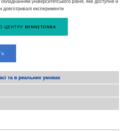
і обладнанням університетського рівня, яке доступне й
и довготривалі експерименти.
ГО ЦЕНТРУ MINNETONKA
ТЬ
асі та в реальних умовах