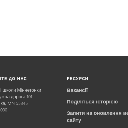
осліджень — фізична працездатність людини» (Minnetonka R
ЙТЕ ДО НАС
РЕСУРСИ
Вакансії
і школи Міннетонки
ружна дорога 101
Поділіться історією
нка,
MN
55345
5000
Запити на оновлення в
сайту