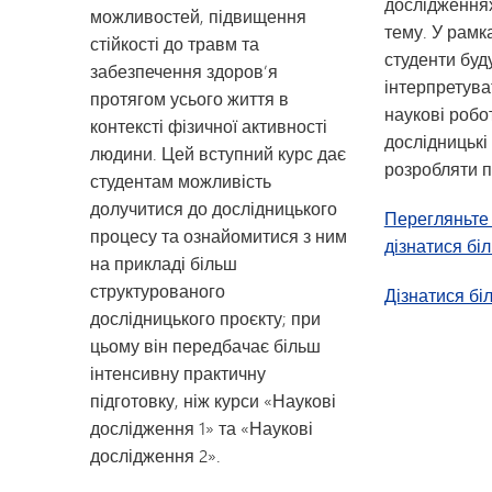
дослідження
можливостей, підвищення
тему. У рамк
стійкості до травм та
студенти буд
забезпечення здоров’я
інтерпретува
протягом усього життя в
наукові роб
контексті фізичної активності
дослідницькі
людини. Цей вступний курс дає
розробляти п
студентам можливість
долучитися до дослідницького
Перегляньте 
процесу та ознайомитися з ним
дізнатися бі
на прикладі більш
структурованого
Дізнатися бі
дослідницького проєкту; при
цьому він передбачає більш
інтенсивну практичну
підготовку, ніж курси «Наукові
дослідження 1» та «Наукові
дослідження 2».