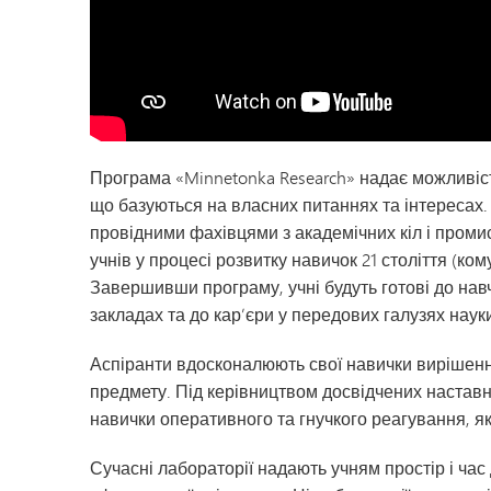
Програма «Minnetonka Research» надає можливі
що базуються на власних питаннях та інтересах.
провідними фахівцями з академічних кіл і пром
учнів у процесі розвитку навичок 21 століття (ком
Завершивши програму, учні будуть готові до нав
закладах та до кар’єри у передових галузях наук
Аспіранти вдосконалюють свої навички вирішен
предмету. Під керівництвом досвідчених наставн
навички оперативного та гнучкого реагування, як
Сучасні лабораторії надають учням простір і ча