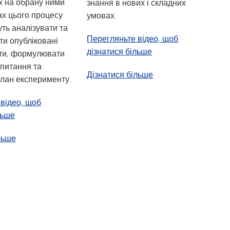
х на обрану ними
знання в нових і складних
ах цього процесу
умовах.
уть аналізувати та
Перегляньте відео, щоб
ти опубліковані
дізнатися більше
оти, формулювати
 питання та
про наукові дослідж
Дізнатися більше
лан експерименту.
відео, щоб
льше
про наукові дослідження I
льше