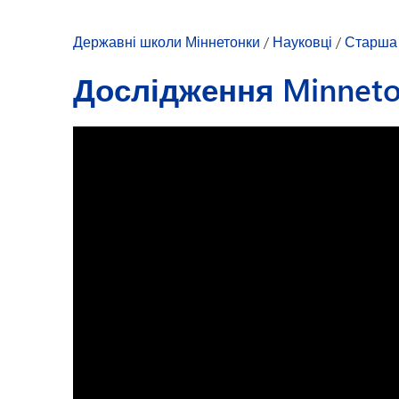
Дозвілля для молоді
Державні школи Міннетонки
/
Науковці
/
Старша 
Дослідження Minnet