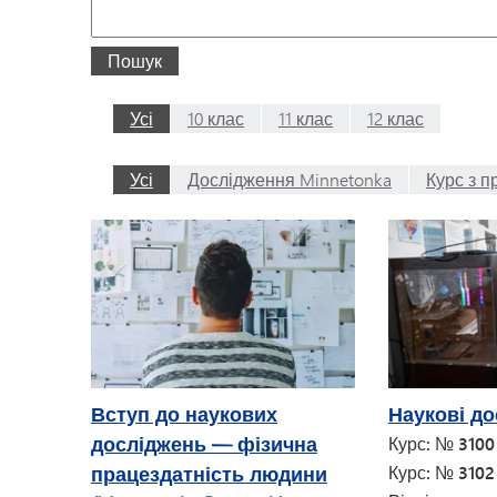
Пошук
Пошук
Усі
10 клас
11 клас
12 клас
Усі
Дослідження Minnetonka
Курс з п
Вступ до наукових
Наукові до
досліджень — фізична
Курс: № 310
працездатність людини
Курс: № 310