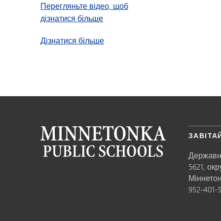
Перегляньте відео, щоб
дізнатися більше
про курс «Вступ до наукових д
Дізнатися більше
ЗАВІТА
Державн
5621, ок
Міннето
952-401-