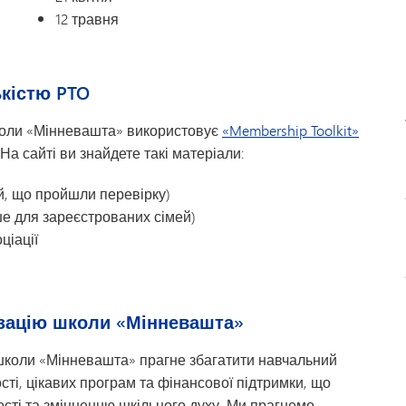
12 травня
ськістю PTO
школи «Мінневашта» використовує
«Membership Toolkit»
 На сайті ви знайдете такі матеріали:
й, що пройшли перевірку)
ше для зареєстрованих сімей)
ціації
ізацію школи «Мінневашта»
 школи «Мінневашта» прагне збагатити навчальний
сті, цікавих програм та фінансової підтримки, що
ості та зміцненню шкільного духу. Ми прагнемо