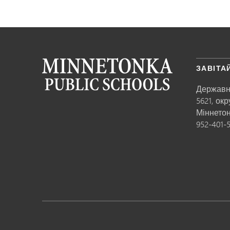
ЗАВІТА
Державн
5621, ок
Міннето
952-401-