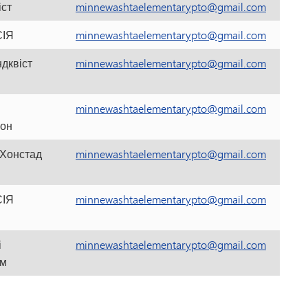
іст
minnewashtaelementarypto@gmail.com
ІЯ
minnewashtaelementarypto@gmail.com
ндквіст
minnewashtaelementarypto@gmail.com
minnewashtaelementarypto@gmail.com
сон
 Хонстад
minnewashtaelementarypto@gmail.com
ІЯ
minnewashtaelementarypto@gmail.com
і
minnewashtaelementarypto@gmail.com
ом