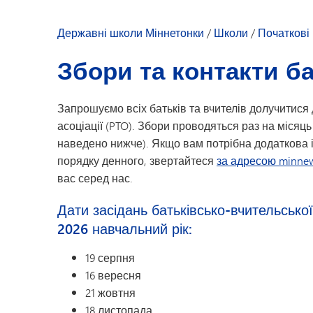
Сім'ї вихованці
Дозвілля для молоді
Наші переконан
Державні школи Міннетонки
/
Школи
/
Початкові
Наша спільнота
Збори та контакти ба
Посібник для б
Вітання директ
Запрошуємо всіх батьків та вчителів долучитися
Новини школи
асоціації (PTO). Збори проводяться раз на місяць 
Довідник співро
наведено нижче). Якщо вам потрібна додаткова 
порядку денного, звертайтеся
за адресою minne
вас серед нас.
Дати засідань батьківсько-вчительсько
2026 навчальний рік:
19 серпня
16 вересня
21 жовтня
18 листопада