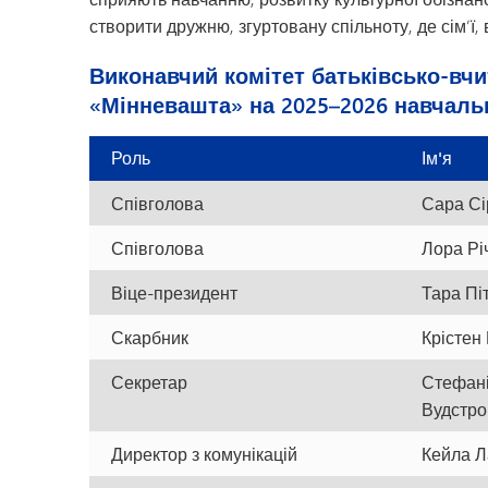
створити дружню, згуртовану спільноту, де сім’ї,
Виконавчий комітет батьківсько-вчи
«Мінневашта» на 2025–2026 навчаль
Роль
Ім'я
Співголова
Сара Сі
Співголова
Лора Рі
Віце-президент
Тара Піт
Скарбник
Крістен
Секретар
Стефан
Вудстр
Директор з комунікацій
Кейла 