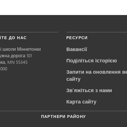
ЙТЕ ДО НАС
РЕСУРСИ
Вакансії
і школи Міннетонки
ружна дорога 101
Поділіться історією
нка,
MN
55345
5000
Запити на оновлення в
сайту
Зв'яжіться з нами
Карта сайту
ПАРТНЕРИ РАЙОНУ