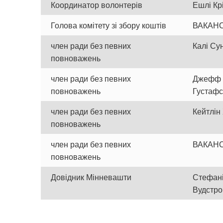
Координатор волонтерів
Ешлі Кр
Голова комітету зі збору коштів
ВАКАНС
член ради без певних
Калі Су
повноважень
член ради без певних
Джефф
повноважень
Густаф
член ради без певних
Кейтлін
повноважень
член ради без певних
ВАКАНС
повноважень
Довідник Мінневашти
Стефан
Вудстр