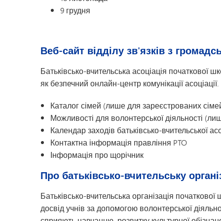
9 грудня
Веб-сайт відділу зв'язків з громад
Батьківсько-вчительська асоціація початкової 
як безпечний онлайн-центр комунікації асоціації.
Каталог сімей (лише для зареєстрованих сіме
Можливості для волонтерської діяльності (ли
Календар заходів батьківсько-вчительської асо
Контактна інформація правління PTO
Інформація про щорічник
Про батьківсько-вчительську орган
Батьківсько-вчительська організація початкової
досвід учнів за допомогою волонтерської діяльно
сприяють навчанню, розвитку культурної обізнан