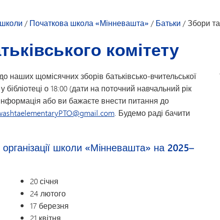
в дитячого садка
Після школи
Книги п
Транспорт
ня
Дослідники
Календ
 школи
/
Початкова школа «Мінневашта»
/
Батьки
/
Збори та
Peachja
тьківського комітету
атьків та учнів — Початкова школа «Мінневашта»
Коротки
ора
Форма в
 до наших щомісячних зборів батьківсько-вчительської
Збори т
у бібліотеці о 18:00 (дати на поточний навчальний рік
бітників
Список 
інформація або ви бажаєте внести питання до
Довідни
washtaelementaryPTO@gmail.com
. Будемо раді бачити
Благопо
TIPS276
ї організації школи «Мінневашта» на 2025–
Інтерне
Волонт
20 січня
Щорічн
24 лютого
17 березня
21 квітня