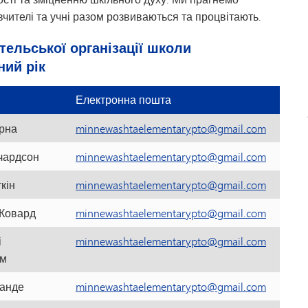
 вчителі та учні разом розвиваються та процвітають.
тельської організації школи
ний рік
Електронна пошта
рна
minnewashtaelementarypto@gmail.com
чардсон
minnewashtaelementarypto@gmail.com
кін
minnewashtaelementarypto@gmail.com
 Ковард
minnewashtaelementarypto@gmail.com
і
minnewashtaelementarypto@gmail.com
ом
Ланде
minnewashtaelementarypto@gmail.com