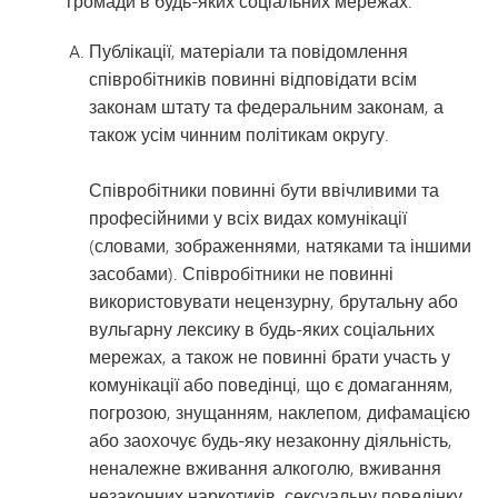
громади в будь-яких соціальних мережах:
Публікації, матеріали та повідомлення
співробітників повинні відповідати всім
законам штату та федеральним законам, а
також усім чинним політикам округу.
Співробітники повинні бути ввічливими та
професійними у всіх видах комунікації
(словами, зображеннями, натяками та іншими
засобами). Співробітники не повинні
використовувати нецензурну, брутальну або
вульгарну лексику в будь-яких соціальних
мережах, а також не повинні брати участь у
комунікації або поведінці, що є домаганням,
погрозою, знущанням, наклепом, дифамацією
або заохочує будь-яку незаконну діяльність,
неналежне вживання алкоголю, вживання
незаконних наркотиків, сексуальну поведінку,