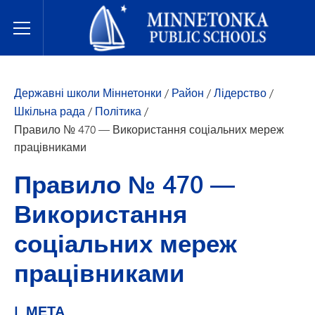
Державні школи Міннетонки
Toggle Menu
Державні школи Міннетонки
/
Район
/
Лідерство
/
Шкільна рада
/
Політика
/
Правило № 470 — Використання соціальних мереж
працівниками
Правило № 470 —
Використання
соціальних мереж
працівниками
I. МЕТА