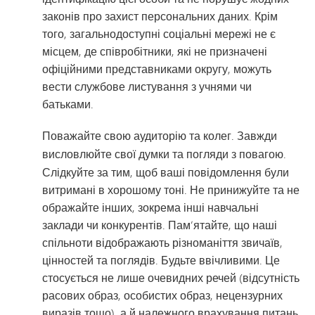
законів про захист персональних даних. Крім
того, загальнодоступні соціальні мережі не є
місцем, де співробітники, які не призначені
офіційними представниками округу, можуть
вести службове листування з учнями чи
батьками.
Поважайте свою аудиторію та колег
. Завжди
висловлюйте
свої
думки та погляди з повагою.
Слідкуйте за тим, щоб ваші повідомлення були
витримані в хорошому тоні. Не принижуйте та не
ображайте інших, зокрема інші навчальні
заклади чи конкурентів. Пам’ятайте, що наші
спільноти відображають різноманіття звичаїв,
цінностей та поглядів. Будьте ввічливими. Це
стосується не лише очевидних речей (відсутність
расових образ, особистих образ, нецензурних
виразів тощо), а й належного врахування питань