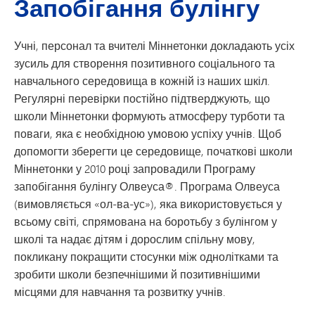
Запобігання булінгу
Учні, персонал та вчителі Міннетонки докладають усіх
зусиль для створення позитивного соціального та
навчального середовища в кожній із наших шкіл.
Регулярні перевірки постійно підтверджують, що
школи Міннетонки формують атмосферу турботи та
поваги, яка є необхідною умовою успіху учнів. Щоб
допомогти зберегти це середовище, початкові школи
Міннетонки у 2010 році запровадили Програму
запобігання булінгу Олвеуса®. Програма Олвеуса
(вимовляється «ол-ва-ус»), яка використовується у
всьому світі, спрямована на боротьбу з булінгом у
школі та надає дітям і дорослим спільну мову,
покликану покращити стосунки між однолітками та
зробити школи безпечнішими й позитивнішими
місцями для навчання та розвитку учнів.