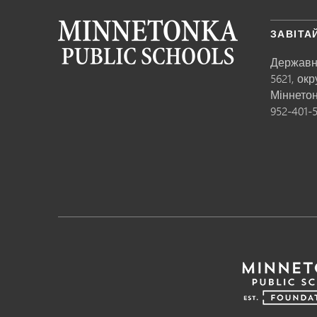
ЗАВІТА
Державн
5621, ок
Міннето
952-401-