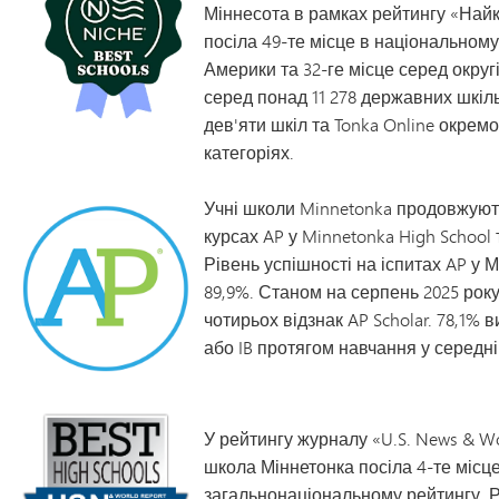
Міннесота в рамках рейтингу «Найк
посіла 49-те місце в національном
Америки та 32-ге місце серед окру
серед понад 11 278 державних шкільн
дев'яти шкіл та Tonka Online окрем
категоріях.
Учні школи Minnetonka продовжуют
курсах AP у Minnetonka High School 
Рівень успішності на іспитах AP у 
89,9%. Станом на серпень 2025 року
чотирьох відзнак AP Scholar. 78,1% 
або IB протягом навчання у середні
У рейтингу журналу «U.S. News & Wo
школа Міннетонка посіла 4-те місце
загальнонаціональному рейтингу. Р