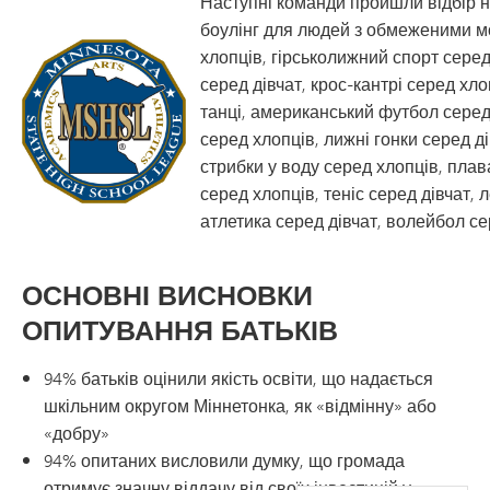
Наступні команди пройшли відбір на
боулінг для людей з обмеженими м
хлопців, гірськолижний спорт серед
серед дівчат, крос-кантрі серед хло
танці, американський футбол серед 
серед хлопців, лижні гонки серед д
стрибки у воду серед хлопців, плава
серед хлопців, теніс серед дівчат, 
атлетика серед дівчат, волейбол се
ОСНОВНІ ВИСНОВКИ
ОПИТУВАННЯ БАТЬКІВ
94% батьків оцінили якість освіти, що надається
шкільним округом Міннетонка, як «відмінну» або
«добру»
94% опитаних висловили думку, що громада
отримує значну віддачу від своїх інвестицій у