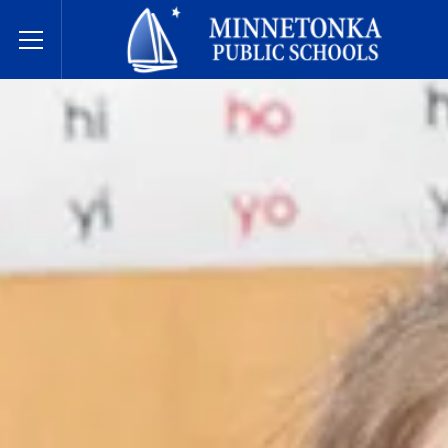
Державні школи Міннетонки
Toggle Menu