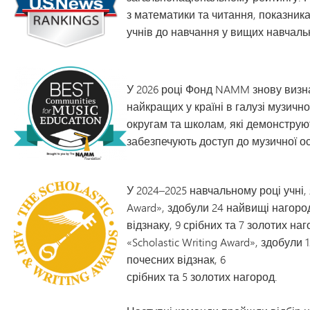
з математики та читання, показниках
учнів до навчання у вищих навчаль
У 2026 році Фонд NAMM знову визна
найкращих у країні в галузі музичн
округам та школам, які демонструют
забезпечують доступ до музичної ос
У 2024–2025 навчальному році учні, я
Award», здобули 24 найвищі нагород
відзнаку, 9 срібних та 7 золотих наг
«Scholastic Writing Award», здобули 
почесних відзнак, 6
срібних та 5 золотих нагород.