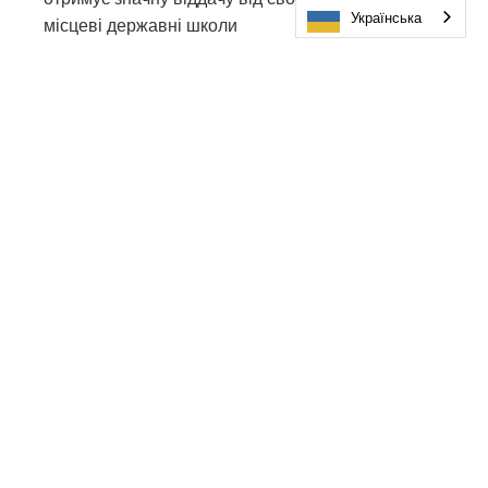
Українська
місцеві державні школи
96 % батьків учнів початкової школи, 92 % батьків
учнів середньої школи та 90 % батьків учнів старшої
школи порекомендували б школу своєї дитини
друзям або сусідам
95 % батьків стверджують, що вчителі дійсно
піклуються про їхніх дітей
Рівень задоволеності майже всіма навчальними
предметами (від дошкільної освіти до 12 класу)
перевищив 94%.