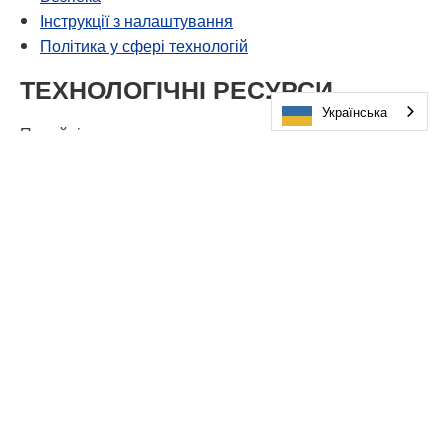
Інструкції з налаштування
Політика у сфері технологій
ТЕХНОЛОГІЧНІ РЕСУРСИ
Українська
Перейдіть за посиланням нижче, щоб ознайомитися з
інструкціями для учнів та батьків щодо технічних
засобів, які використовуються для дистанційного
навчання в Міннетонці.
ПЕРЕГЛЯНУТИ ТЕХНІЧНІ ІНСТРУКЦІЇ
ЗВ'ЯЖІТЬСЯ З НАМИ
Надсилайте запитання та відгуки онлайн і отримуйте
відповідь протягом одного робочого дня через службу
технічної підтримки «Family Technology Helpdesk».