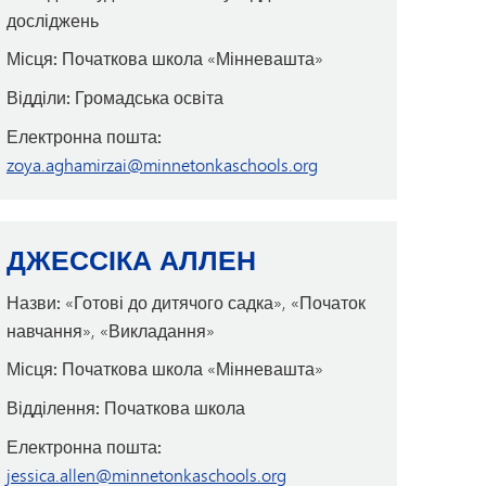
досліджень
Місця:
Початкова школа «Мінневашта»
Відділи:
Громадська освіта
Електронна пошта:
zoya.aghamirzai@minnetonkaschools.org
ДЖЕССІКА АЛЛЕН
Назви:
«Готові до дитячого садка», «Початок
навчання», «Викладання»
Місця:
Початкова школа «Мінневашта»
Відділення:
Початкова школа
Електронна пошта:
jessica.allen@minnetonkaschools.org