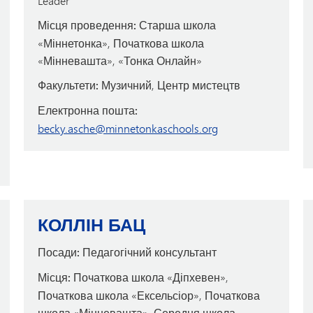
Leader
Місця проведення:
Старша школа
«Міннетонка», Початкова школа
«Мінневашта», «Тонка Онлайн»
Факультети:
Музичний, Центр мистецтв
Електронна пошта:
becky.asche@minnetonkaschools.org
КОЛЛІН БАЦ
Посади:
Педагогічний консультант
Місця:
Початкова школа «Діпхевен»,
Початкова школа «Ексельсіор», Початкова
школа «Мінневашта», Середня школа