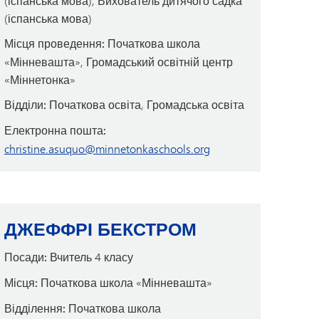
(іспанська мова), Вихователь дитячого садка
(іспанська мова)
Місця проведення:
Початкова школа
«Мінневашта», Громадський освітній центр
«Міннетонка»
Відділи:
Початкова освіта, Громадська освіта
Електронна пошта:
christine.asuquo@minnetonkaschools.org
ДЖЕФФРІ БЕКСТРОМ
Посади:
Вчитель 4 класу
Місця:
Початкова школа «Мінневашта»
Відділення:
Початкова школа