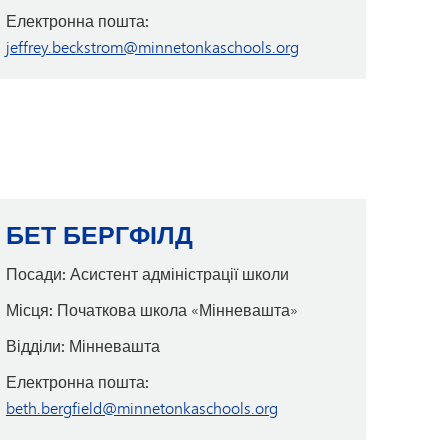
Електронна пошта:
jeffrey.beckstrom@minnetonkaschools.org
БЕТ БЕРГФІЛД
Посади:
Асистент адміністрації школи
Місця:
Початкова школа «Мінневашта»
Відділи:
Мінневашта
Електронна пошта:
beth.bergfield@minnetonkaschools.org