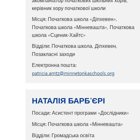
акомпаніатор початкових шкільних хорів,
керівник хору початкової школи
Місця:
Початкова школа «Діпхевен»,
Початкова школа «Мінневашта», Початкова
школа «Сценик-Хайтс»
Відділи:
Початкова школа, Діпхевен,
Позакласні заходи
Електронна пошта:
patricia.arntz@minnetonkaschools.org
НАТАЛІЯ БАРБ'ЄРІ
Посади:
Асистент програми «Дослідники»
Місця:
Початкова школа «Мінневашта»
Відділи:
Громадська освіта