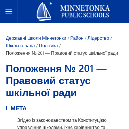
Державні школи Міннетонки
Toggle Menu
Державні школи Міннетонки
/
Район
/
Лідерство
/
Шкільна рада
/
Політика
/
Положення № 201 — Правовий статус шкільної ради
Положення № 201 —
Правовий статус
шкільної ради
I. МЕТА
Згідно із законодавством та Конституцією,
управління школами, їхнє керівництво та