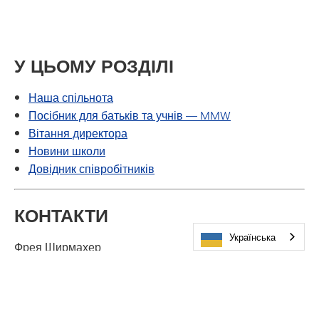
У ЦЬОМУ РОЗДІЛІ
Наша спільнота
Посібник для батьків та учнів — MMW
Вітання директора
Новини школи
Довідник співробітників
КОНТАКТИ
Українська
Фрея Ширмахер
Директор
freya.schirmacher@minnetonkaschools.org
952-401-5305