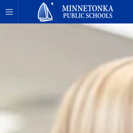
Державні школи Міннетонки
Toggle Menu