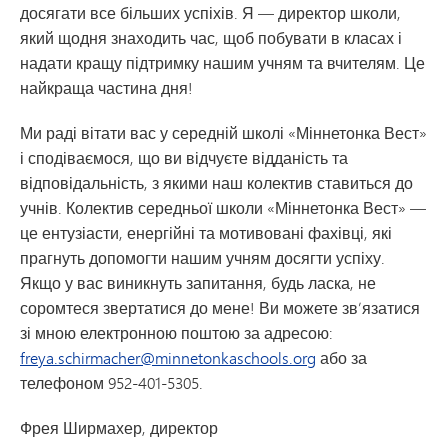
досягати все більших успіхів. Я — директор школи,
який щодня знаходить час, щоб побувати в класах і
надати кращу підтримку нашим учням та вчителям. Це
найкраща частина дня!
Ми раді вітати вас у середній школі «Міннетонка Вест»
і сподіваємося, що ви відчуєте відданість та
відповідальність, з якими наш колектив ставиться до
учнів. Колектив середньої школи «Міннетонка Вест» —
це ентузіасти, енергійні та мотивовані фахівці, які
прагнуть допомогти нашим учням досягти успіху.
Якщо у вас виникнуть запитання, будь ласка, не
соромтеся звертатися до мене! Ви можете зв’язатися
зі мною електронною поштою за адресою:
freya.schirmacher@minnetonkaschools.org
або за
телефоном 952-401-5305.
Фрея Ширмахер, директор