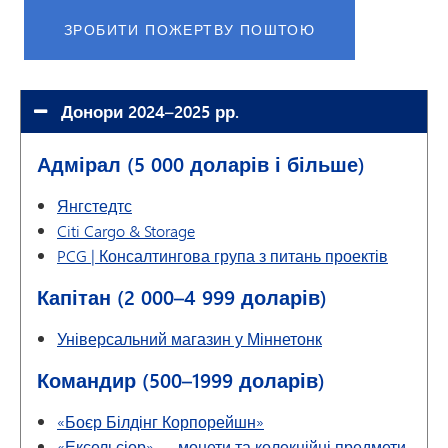
ЗРОБИТИ ПОЖЕРТВУ ПОШТОЮ
Донори 2024–2025 рр.
Адмірал (5 000 доларів і більше)
Янгстедтс
Citi Cargo & Storage
PCG | Консалтингова група з питань проектів
Капітан (2 000–4 999 доларів)
Універсальний магазин у Міннетонк
Командир (500–1999 доларів)
«Боєр Білдінг Корпорейшн»
«Ексельсіор» — монети та колекційні предмети