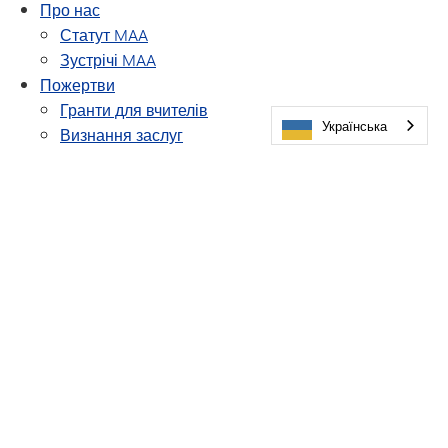
Про нас
Статут MAA
Зустрічі MAA
Пожертви
Гранти для вчителів
Українська
Визнання заслуг
Стипендія для випускників Minnetonka
Відновити з'єднання
Журнал випускників
Автори та художники
Перелік курсів
Оновіть свої контактні дані
Класні старости
Ветерани
Меморіал КІА
Зустрічі та заходи
Зустріч випускників усіх класів та друзів
Нагороди випускників