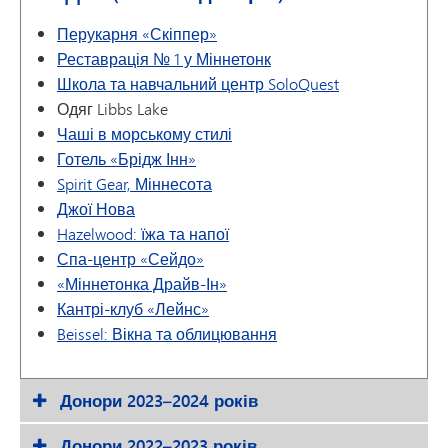
Перукарня «Скіппер»
Реставрація № 1 у Міннетонк
Школа та навчальний центр SoloQuest
Одяг Libbs Lake
Чаші в морському стилі
Готель «Брідж Інн»
Spirit Gear, Міннесота
Джої Нова
Hazelwood: їжа та напої
Спа-центр «Сейдо»
«Міннетонка Драйв-Ін»
Кантрі-клуб «Лейнс»
Beissel: Вікна та облицювання
Донори 2023–2024 років
Донори 2022–2023 років