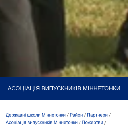
АСОЦІАЦІЯ ВИПУСКНИКІВ МІННЕТОНКИ
Державні школи Міннетонки
/
Район
/
Партнери
/
Асоціація випускників Міннетонки
/
Пожертви
/