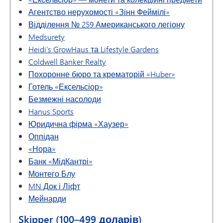
Агентство нерухомості «Зінн Феймілі»
Відділення № 259 Американського легіону
Medsurety
Heidi’s GrowHaus та Lifestyle Gardens
Coldwell Banker Realty
Похоронне бюро та крематорій «Huber»
Готель «Ексельсіор»
Безмежні насолоди
Hanus Sports
Юридична фірма «Хаузер»
Оппідан
«Нора»
Банк «МідКантрі»
Монтего Блу
MN Док і Ліфт
Мейнарди
Skipper (100–499 доларів)