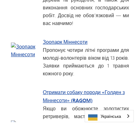
виконання основних господарських
робіт. Досвід не обов’язковий — ми
вас навчимо!
Зоопарк Міннесоти
Пропонує чотири літні програми для
молоді-волонтерів віком від 13 років.
Заявки приймаються до 1 травня
кожного року.
Отримати собаку породи «Голден з
Міннесоти» (RAGOM)
Якщо ви обожнюєте золотистих
ретриверів, маєте трохи вільного
Українська
часу та серце, сповнене любові,
якою хочете поділитися з цими
надзвичайними собаками, ми