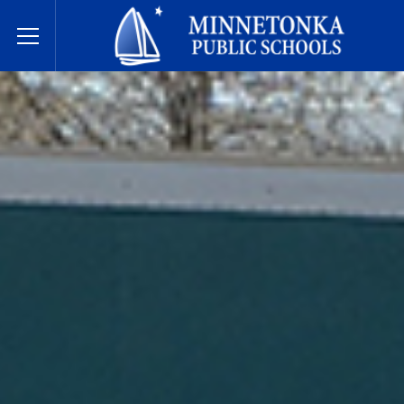
Державні школи Міннетонки
Toggle Menu