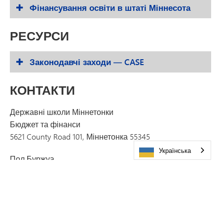
Фінансування освіти в штаті Міннесота
РЕСУРСИ
Законодавчі заходи — CASE
КОНТАКТИ
Державні школи Міннетонки
Бюджет та фінанси
5621 County Road 101, Міннетонка 55345
Українська
Пол Буржуа
Виконавчий директор з фінансів та операційної
діяльності
Paul.Bourgeois@minnetonkaschools.org
Ашвін Муні