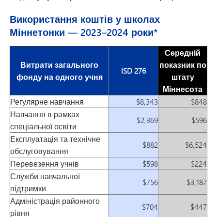
Використання коштів у школах
Міннетонки — 2023–2024 роки*
Середній
Витрати загального
показник по
ISD 276
фонду на одного учня
штату
Міннесота
Регулярне навчання
$8,343
$848
Навчання в рамках
$2,369
$596
спеціальної освіти
Експлуатація та технічне
$882
$6,524
обслуговування
Перевезення учнів
$598
$224
Служби навчальної
$756
$3,187
підтримки
Адміністрація районного
$704
$447
рівня