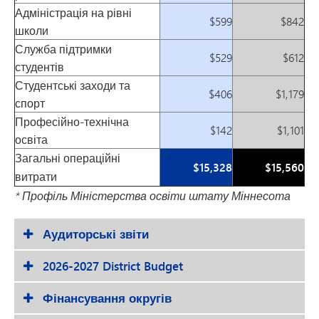
Адміністрація на рівні
$599
$842
школи
Служба підтримки
$529
$612
студентів
Студентські заходи та
$406
$1,179
спорт
Професійно-технічна
$142
$1,101
освіта
Загальні операційні
$15,328
$15,560
витрати
* Профіль Міністерства освіти штату Міннесота
Аудиторські звіти
2026-2027 District Budget
Фінансування округів