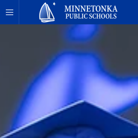
Державні школи Міннетонки
Toggle Menu