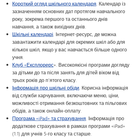
Короткий огляд шкільного календаря
. Календар із
зазначенням основних дат протягом навчального
року, зокрема першого та останнього днів
навчання, а також вихідних днів.
Шкільні календарі
. Інтернет-ресурс, де можна
завантажити календарі для окремих шкіл або для
кількох шкіл, якщо у вас навчається більше одного
учня.
Клуб «Експлорерс
». Високоякісні програми догляду
за дітьми до та після занять для дітей віком від
трьох років до п’ятого класу.
Інформація про шкільні обіди
. Корисна інформація
від служби харчування, включаючи меню, ціни,
можливості отримання безкоштовних та пільгових
обідів, а також онлайн-оплату.
Програма «iPad» та страхування
. Інформація про
додаткове страхування в рамках програми «iPad»
(1:1) для учнів 5-го класу та старше.