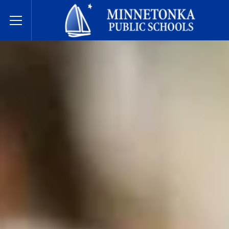
Державні школи Міннетонки
Toggle Menu