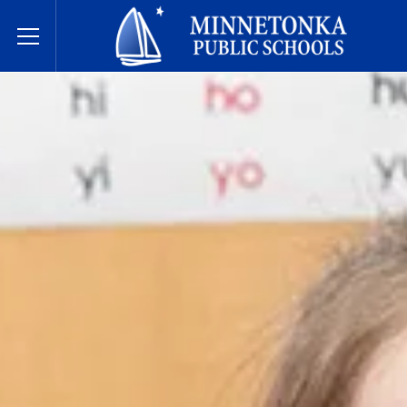
Державні школи Міннетонки
Toggle Menu