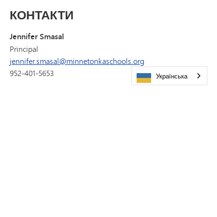
КОНТАКТИ
Jennifer Smasal
Principal
jennifer.smasal@minnetonkaschools.org
952-401-5653
Українська
Надсилайте запитання та відгуки онлайн і отримуйте
відповідь протягом одного робочого дня через сервіс
«Let's Talk».
ДАВАЙТЕ ПОГОВОРИМО