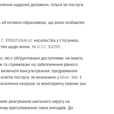
влення надання допомоги, пільги чи послуги
 об’єктивно образливою, що вона позбавляє
 §1092(f)(6)A(v)), насильства у стосунках,
о щодо жінок, 34 U.S.C. §12291).
о, які є обґрунтовано доступними, не мають
и та спрямовані на забезпечення рівного
ть включати консультування, продовження
світні послуги, як визначено у Minn. Stat. §
 посилення охорони та моніторингу певних зон
прияє реагуванню шкільного округу на
ьному врегулюванню таких випадків. До