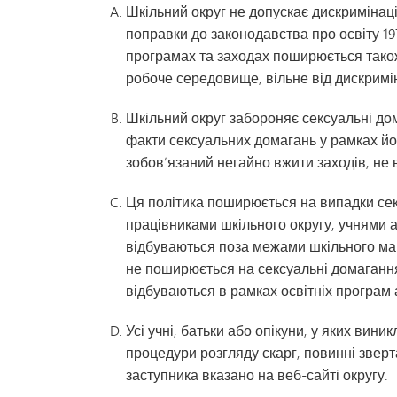
Дозвілля для молоді
Шкільний округ не допускає дискримінаці
поправки до законодавства про освіту 1
програмах та заходах поширюється також
робоче середовище, вільне від дискримін
Шкільний округ забороняє сексуальні дом
факти сексуальних домагань у рамках йог
зобов’язаний негайно вжити заходів, не
Ця політика поширюється на випадки сек
працівниками шкільного округу, учнями 
відбуваються поза межами шкільного майд
не поширюється на сексуальні домагання
відбуваються в рамках освітніх програм 
Усі учні, батьки або опікуни, у яких вин
процедури розгляду скарг, повинні зверта
заступника вказано на веб-сайті округу.