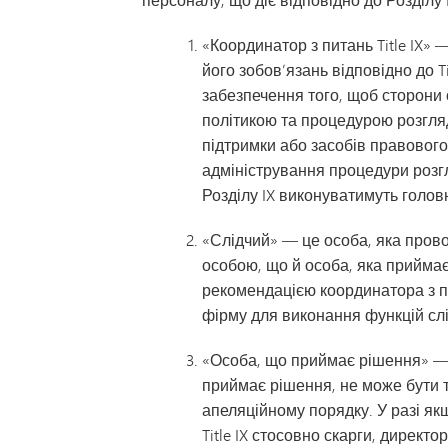
«Координатор з питань Title IX»
його зобов’язань відповідно до Ti
забезпечення того, щоб сторони о
політикою та процедурою розгляд
підтримки або засобів правового 
адміністрування процедури розгл
Розділу IX виконуватимуть голов
«Слідчий» — це особа, яка прово
особою, що й особа, яка приймає
рекомендацією координатора з пи
фірму для виконання функцій слідч
«Особа, що приймає рішення» — 
приймає рішення, не може бути т
апеляційному порядку. У разі як
Title IX стосовно скарги, директ