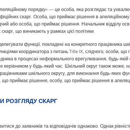
пеляційному порядку» — це особа, яка розглядає та ухвалю
офіційних скарг. Особа, що приймає рішення в апеляційному
лідчий або особа, що приймає рішення. Начальник відділу ос
скарг, що виникають у рамках цієї політики.
елегувати функції, покладені на конкретного працівника шкіл
кціями координатора з питань Title IX, слідчого, особи, щ
дника в процесах неформального врегулювання, будь-якій ос
 керівником у будь-який час. Шкільний округ також може, на
працівниками шкільного округу, для виконання будь-яких фун
, що приймає рішення, особу, що приймає рішення в апеляці
РИ РОЗГЛЯДУ СКАРГ
витися до заявників та відповідачів однаково. Однак рівніс