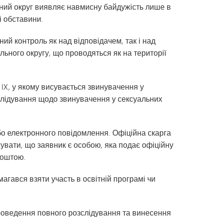
ьний округ виявляє навмисну байдужість лише в
і обставини.
ний контроль як над відповідачем, так і над
льного округу, що проводяться як на території
IX, у якому висувається звинувачення у
зслідування щодо звинувачення у сексуальних
бо електронного повідомлення. Офіційна скарга
вати, що заявник є особою, яка подає офіційну
поштою.
магався взяти участь в освітній програмі чи
роведення повного розслідування та винесення