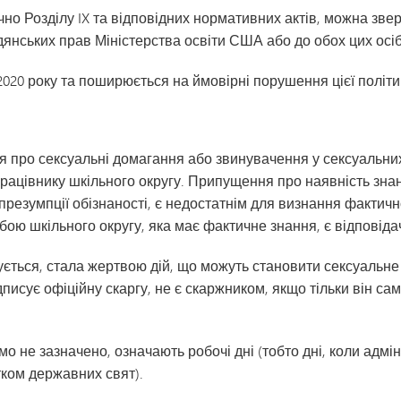
о Розділу IX та відповідних нормативних актів, можна зверт
дянських прав Міністерства освіти США або до обох цих осіб
2020 року та поширюється на ймовірні порушення цієї політик
 про сексуальні домагання або звинувачення у сексуальни
у працівнику шкільного округу. Припущення про наявність зн
а презумпції обізнаності, є недостатнім для визнання факти
ю шкільного округу, яка має фактичне знання, є відповіда
ється, стала жертвою дій, що можуть становити сексуальне 
дписує офіційну скаргу, не є скаржником, якщо тільки він са
мо не зазначено, означають робочі дні (тобто дні, коли адмі
тком державних свят).