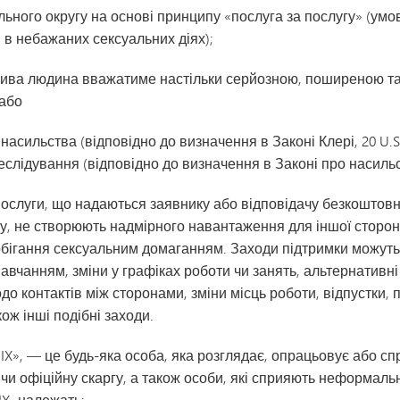
льного округу на основі принципу «послуга за послугу» (умо
и в небажаних сексуальних діях);
лива людина вважатиме настільки серйозною, поширеною та
 або
сильства (відповідно до визначення в Законі Клері, 20 U.S.C.
лідування (відповідно до визначення в Законі про насильств
послуги, що надаються заявнику або відповідачу безкоштовн
у, не створюють надмірного навантаження для іншої сторон
апобігання сексуальним домаганням. Заходи підтримки можу
навчанням, зміни у графіках роботи чи занять, альтернативні о
одо контактів між сторонами, зміни місць роботи, відпустки,
кож інші подібні заходи.
 IX», — це будь-яка особа, яка розглядає, опрацьовує або с
чи офіційну скаргу, а також особи, які сприяють неформал
IX, належать: