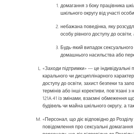
домагання з боку працівника шкі
шкільного округу від участі особ
небажана поведінка, яку розсуд
особу рівного доступу до освіти;
Будь-який випадок сексуального на
домашнього насильства або перес
«Заходи підтримки» — це індивідуальні 
карального чи дисциплінарного характер
доступу до освіти, захист безпеки та з
термінів або інші корективи, пов’язані з 
121A.41 із змінами, взаємні обмеження щ
будівель чи майна шкільного округу, а та
«Персонал, що діє відповідно до Розділу
повідомлення про сексуальні домагання 
персоналу, що діє відповідно до Розділу 