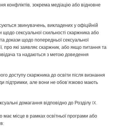
я конфліктів, зокрема медіацію або відновне
осуються звинувачень, викладених у офіційній
зи щодо сексуальної схильності скаржника або
 та докази щодо попередньої сексуальної
ї, про які заявляє скаржник, або якщо питання та
повідача та надаються з метою доведення
ного доступу скаржника до освіти після визнання
оди підтримки, але вони не обов’язково мають
суальні домагання відповідно до Розділу IX.
що має місце в рамках освітньої програми або
в: