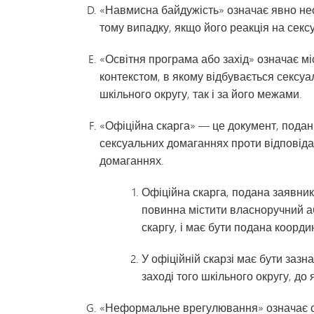
«Навмисна байдужість» означає явно нео
тому випадку, якщо його реакція на секс
«Освітня програма або захід» означає міс
контекстом, в якому відбувається сексуа
шкільного округу, так і за його межами.
«Офіційна скарга» — це документ, подани
сексуальних домаганнях проти відповіда
домаганнях.
Офіційна скарга, подана заявни
повинна містити власноручний а
скаргу, і має бути подана коорд
У офіційній скарзі має бути зазн
заході того шкільного округу, до
«Неформальне врегулювання» означає сп