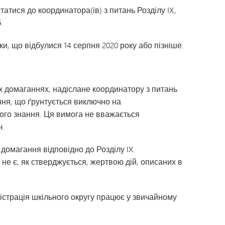
атися до координатора(ів) з питань Розділу IX,
.
и, що відбулися 14 серпня 2020 року або пізніше.
х домаганнях, надіслане координатору з питань
ання, що ґрунтується виключно на
чного знання. Ця вимога не вважається
ч.
домагання відповідно до Розділу IX.
м не є, як стверджується, жертвою дій, описаних в
ністрація шкільного округу працює у звичайному