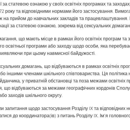
ї за статевою ознакою у своїх освітніх програмах та захода
Транспорт
972 року та відповідними нормами його застосування. Вимог
 на прийом до навчальних закладів та працевлаштування. Ш
ації за статевою ознакою, зокрема від сексуальних домаган
агання, що мають місце в рамках його освітніх програм та 
о освітньої програми або заходу щодо особи, яка перебуває
 виявляючи при цьому навмисної байдужості.
суальних домагань, що відбуваються в рамках освітніх прог
або іншими членами шкільного співтовариства. Ця політика
анчика, у приватній обстановці та поза межами освітніх пр
, що відбуваються за межами географічних кордонів Сполу
або заходів шкільного округу.
икли запитання щодо застосування Розділу IX та відповідних н
тися до координатора(ів) з питань Розділу IX. Ім’я головног