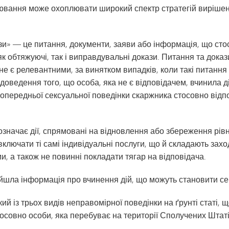
вання може охоплювати широкий спектр стратегій вирішенн
ази» — це питання, документи, заяви або інформація, що ст
 як обтяжуючі, так і виправдувальні докази. Питання та дока
не є релевантними, за винятком випадків, коли такі питання
оведення того, що особа, яка не є відповідачем, вчинила ді
попередньої сексуальної поведінки скаржника стосовно від
означає дії, спрямовані на відновлення або збереження рів
включати ті самі індивідуальні послуги, що й складають зах
, а також не повинні покладати тягар на відповідача.
йшла інформація про вчинення дій, що можуть становити сек
й із трьох видів неправомірної поведінки на ґрунті статі, 
тосовно особи, яка перебуває на території Сполучених Штаті