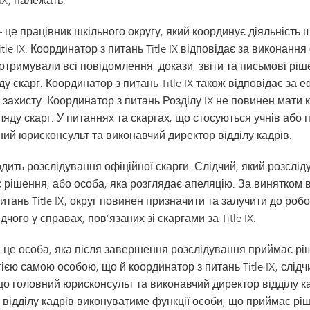
 — це працівник шкільного округу, який координує діяльніст
tle IX. Координатор з питань Title IX відповідає за виконанн
тримували всі повідомлення, докази, звіти та письмові ріше
у скарг. Координатор з питань Title IX також відповідає за
захисту. Координатор з питань Розділу IX не повинен мати к
яду скарг. У питаннях та скаргах, що стосуються учнів або 
ний юрисконсульт та виконавчий директор відділу кадрів.
дить розслідування офіційної скарги. Слідчий, який розслід
 рішення, або особа, яка розглядає апеляцію. За винятком 
тань Title IX, округ повинен призначити та залучити до роб
ого у справах, пов’язаних зі скаргами за Title IX.
це особа, яка після завершення розслідування приймає рі
ією самою особою, що й координатор з питань Title IX, слід
що головний юрисконсульт та виконавчий директор відділу к
ор відділу кадрів виконуватиме функції особи, що приймає ріш