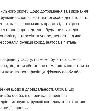
ь шкільного округу щодо дотримання та виконання
я функцій основної контактної особи для сторін та
ння, на які вони мають право згідно з цією
 ефективне впровадження будь-яких заходів
онфлікту інтересів та упередженості під час
персоналу, функції координатора з питань
ує офіційну скаргу, не може бути тією самою
випадків, коли обставини вимагають іншого та за
оти незалежного фахівця, фізичну особу або
шення щодо відповідальності. Особа, що
чий або особа, що приймає рішення в
адрів виконують функції координатора з питань
ення, і навпаки.