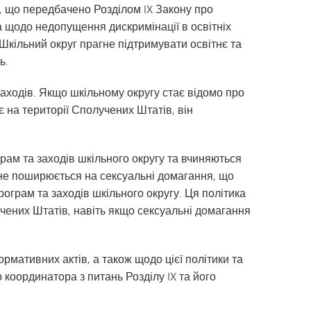
х, що передбачено Розділом IX Закону про
Розділ I
Щоденник капітана | Каталог
а щодо недопущення дискримінації в освітніх
курсів MHS
Розділ IX
кільний округ прагне підтримувати освітнє та
Tonka Online (додатковий)
Програма переходу SAIL
ь.
VANTAGE
Посібник із здорового способу
життя
Мови світу
заходів. Якщо шкільному округу стає відомо про
 на території Сполучених Штатів, він
рам та заходів шкільного округу та вчиняються
 не поширюється на сексуальні домагання, що
ограм та заходів шкільного округу. Ця політика
чених Штатів, навіть якщо сексуальні домагання
ормативних актів, а також щодо цієї політики та
о координатора з питань Розділу IX та його