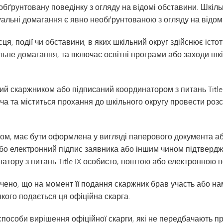
бґрунтовану поведінку з огляду на відомі обставини. Шкіл
уальні домагання є явно необґрунтованою з огляду на відом
ця, події чи обставини, в яких шкільний округ здійснює істот
льне домагання, та включає освітні програми або заходи шкі
й скаржником або підписаний координатором з питань Title 
ча та міститься прохання до шкільного округу провести ро
ком, має бути оформлена у вигляді паперового документа а
бо електронний підпис заявника або іншим чином підтверджу
инатору з питань Title IX особисто, поштою або електронною 
ачено, що на момент її подання скаржник брав участь або на
 якого подається ця офіційна скарга.
особи вирішення офіційної скарги, які не передбачають п