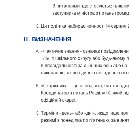
З питаннями, що стосуються виключн
заступника міністра з питань грома
Ця політика набирає чинності 14 серпня 
III. ВИЗНАЧЕННЯ
«Фактичне знання» означає повідомлення
Title IX шкільного округу або будь-яком
відповідальності за дії інших осіб або н
виконаною, якщо єдиною посадовою особо
«Скаржник» — це особа, яка, як стверджу
Координатор з питань Розділу IX, який пі
офіційній скарзі.
Терміни «день» або «дні», якщо інше пря
режимі з понеділка по п’ятницю, за виня