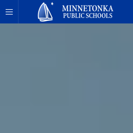
Державні школи Міннетонки
Toggle Menu