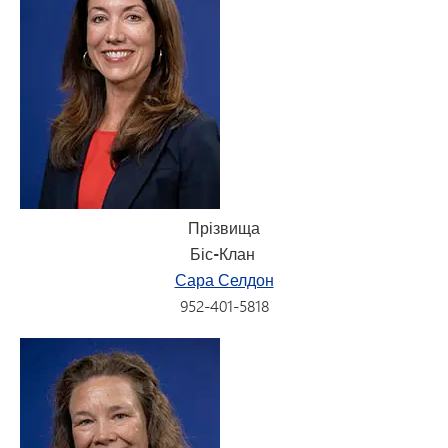
Прізвища
Біс-Клан
Сара Селдон
952-401-5818