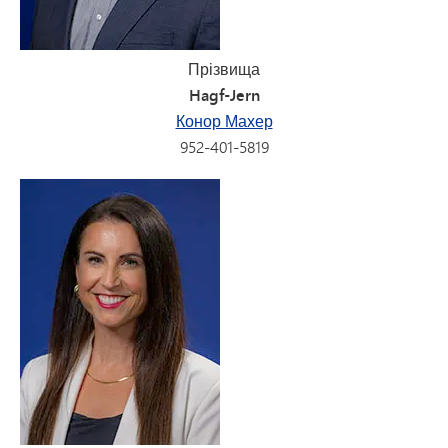
Прізвища
Hagf-Jern
Конор Махер
952-401-5819