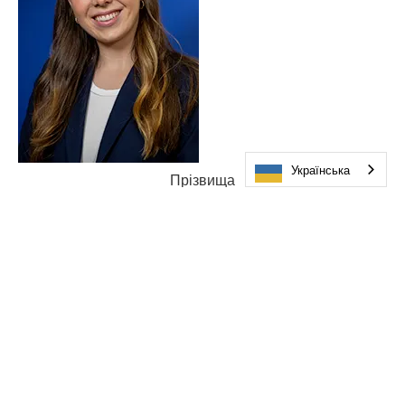
Українська
Прізвища
Sommerg-Verb
Ерін Веар
952-401-5823