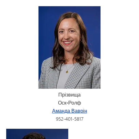
Прізвища
Оск-Ролф
Аманда Ваврін
952-401-5817