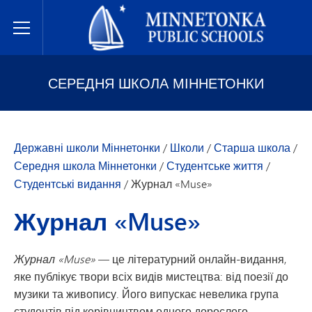
Державні школи Міннетонки
Toggle Menu
СЕРЕДНЯ ШКОЛА МІННЕТОНКИ
Державні школи Міннетонки
/
Школи
/
Старша школа
/
Середня школа Міннетонки
/
Студентське життя
/
Студентські видання
/
Журнал «Muse»
Журнал «Muse»
Журнал «Muse»
— це літературний онлайн-видання,
яке публікує твори всіх видів мистецтва: від поезії до
музики та живопису. Його випускає невелика група
студентів під керівництвом одного дорослого