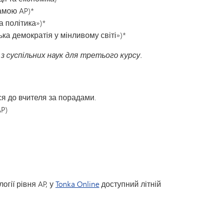
амою AP)*
 політика»)*
а демократія у мінливому світі»)*
з суспільних наук для третього курсу.
я до вчителя за порадами.
AP)
гії рівня AP, у
Tonka Online
доступний літній