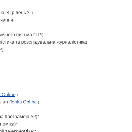
 IB (рівень SL)
авчання
ічного письма CITS)
істика та розслідувальна журналістика)
P)
 Online
)
ріант
Tonka Online
)
за програмою AP)*
номіка)*
ії та економіка)*