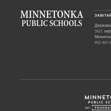
ЗАВІТА
Державн
5621, ок
Міннето
952-401-