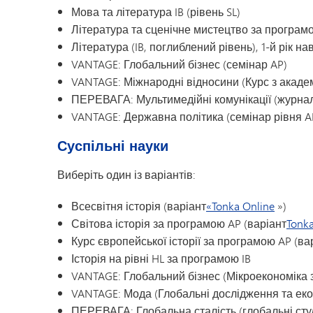
Мова та література IB (рівень SL)
Література та сценічне мистецтво за програмою
Література (IB, поглиблений рівень), 1-й рік н
VANTAGE: Глобальний бізнес (семінар AP)
VANTAGE: Міжнародні відносини (Курс з академ
ПЕРЕВАГА: Мультимедійні комунікації (журнал
VANTAGE: Державна політика (семінар рівня A
Суспільні науки
Виберіть один із варіантів:
Всесвітня історія (варіант
«Tonka Online
»)
Світова історія за програмою AP (варіант
Tonka
Курс європейської історії за програмою AP (ва
Історія на рівні HL за програмою IB
VANTAGE: Глобальний бізнес (Мікроекономіка 
VANTAGE: Мода (Глобальні дослідження та еко
ПЕРЕВАГА: Глобальна сталість (глобальні студ