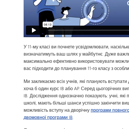
У 11-му класі ви почнете усвідомлювати, наскіль
визначатимуть ваш шлях у майбутнє. Дуже важл
максимально ефективно використовувати можлив
вас підходити до планування 11-го класу з особл
Ми закликаємо всіх учнів, які планують вступат
хоча б один курс IB або AP. Серед цьогорічних в
IB. Дослідження однозначно показують: учні, які 
школі, мають більші шанси успішно закінчити ви
можливість вступу на дворічну
програми повного
двомовної програми IB
.