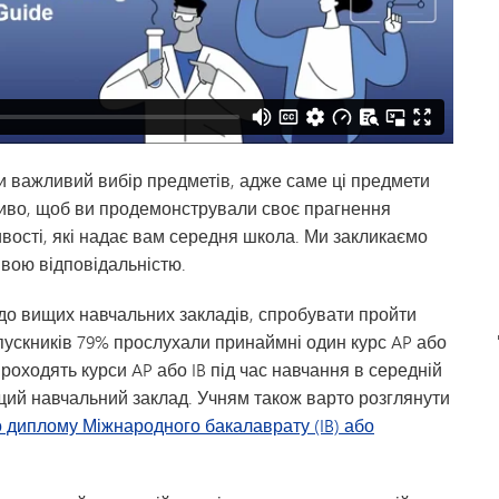
ки важливий вибір предметів, адже саме ці предмети
иво, щоб ви продемонстрували своє прагнення
ості, які надає вам середня школа. Ми закликаємо
ивою відповідальністю.
и до вищих навчальних закладів, спробувати пройти
ипускників 79% прослухали принаймні один курс AP або
проходять курси AP або IB під час навчання в середній
щий навчальний заклад. Учням також варто розглянути
 диплому Міжнародного бакалаврату (IB) або