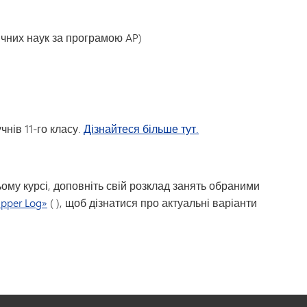
ічних наук за програмою AP)
нів 11-го класу.
Дізнайтеся більше тут.
ому курсі, доповніть свій розклад занять обраними
ipper Log»
(
), щоб дізнатися про актуальні варіанти