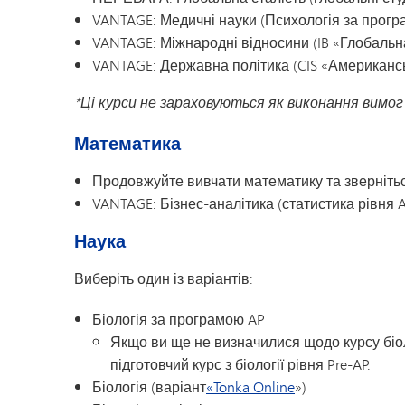
VANTAGE: Медичні науки (Психологія за прогр
VANTAGE: Міжнародні відносини (IB «Глобальна
VANTAGE: Державна політика (CIS «Американськ
*Ці курси не зараховуються як виконання вимог 
Математика
Продовжуйте вивчати математику та звернітьс
VANTAGE: Бізнес-аналітика (статистика рівня 
Наука
Виберіть один із варіантів:
Біологія за програмою AP
Якщо ви ще не визначилися щодо курсу біоло
підготовчий курс з біології рівня Pre-AP.
Біологія (варіант
«Tonka Online
»)