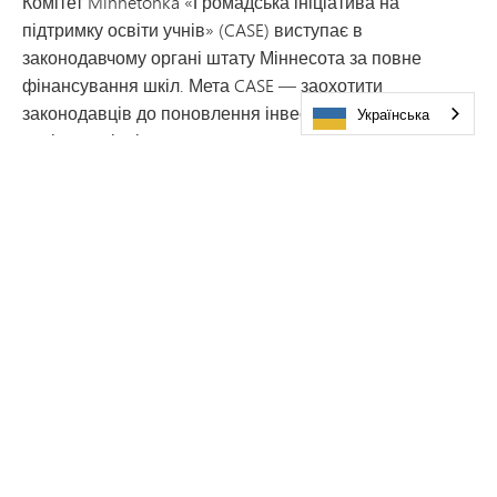
Комітет Minnetonka «Громадська ініціатива на
підтримку освіти учнів» (CASE) виступає в
законодавчому органі штату Міннесота за повне
фінансування шкіл. Мета CASE — заохотити
законодавців до поновлення інвестицій у державну
Українська
освіту на рівні штату та допомогти їм зрозуміти, як
можливі зміни в чинному законодавстві можуть
позитивно вплинути на фінансування шкіл та
підтримку учнів.
ДІЗНАЙТЕСЯ БІЛЬШЕ ПРО CASE ТА
ДОЛУЧІТЬСЯ ДО НАС
Поширені запитання
Чи передбачав округ такий розвиток
подій?