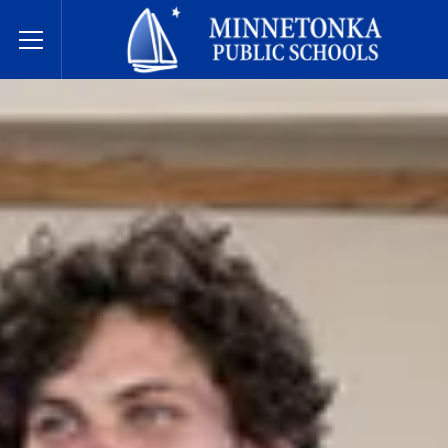
Державні школи Міннетонки
Toggle Menu