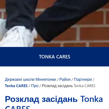
TONKA CARES
Державні школи Міннетонки
/
Район
/
Партнери
/
Tonka CARES
/
Про
/
Розклад засідань Tonka CARES
Розклад засідань Tonka
CARES