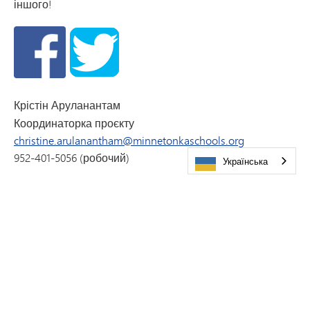
іншого!
Крістін Аруланантам
Координаторка проєкту
christine.arulanantham@minnetonkaschools.org
952-401-5056 (робочий)
Українська