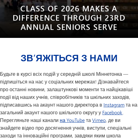
CLASS OF 2026 MAKES A
DIFFERENCE THROUGH 23RD
ANNUAL SENIORS SERVE
ЗВ’ЯЖІТЬСЯ З НАМИ
Будьте в курсі всіх подій у середній школі Міннетонка —
підпишіться на нас у соціальних мережах! Дізнавайтеся
про останні новини, залаштункові моменти та найцікавіші
події від наших учнів, співробітників та шкільних заходів,
підписавшись на акаунт нашого директора в
Instagram
та на
загальний акаунт нашого шкільного округу у
Facebook
.
Перегляньте наші канали
на YouTube
та
Vimeo
, де ви
знайдете відео про досягнення учнів, виступи, спеціальні
заходи та інноваційні програми, завдяки яким школа