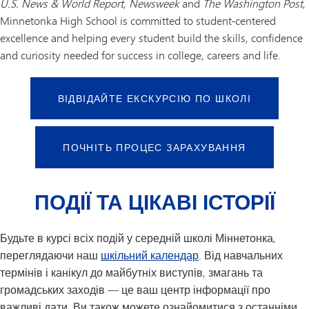
U.S. News & World Report, Newsweek
and
The Washington Post
,
Minnetonka High School is committed to student-centered
excellence and helping every student build the skills, confidence
and curiosity needed for success in college, careers and life.
ВІДВІДАЙТЕ ЕКСКУРСІЮ ПО ШКОЛІ
ПОЧНІТЬ ПРОЦЕС ЗАРАХУВАННЯ
ПОДІЇ ТА ЦІКАВІ ІСТОРІЇ
Будьте в курсі всіх подій у середній школі Міннетонка,
переглядаючи наш
шкільний календар
. Від навчальних
термінів і канікул до майбутніх виступів, змагань та
громадських заходів — це ваш центр інформації про
важливі дати. Ви також можете ознайомитися з останніми