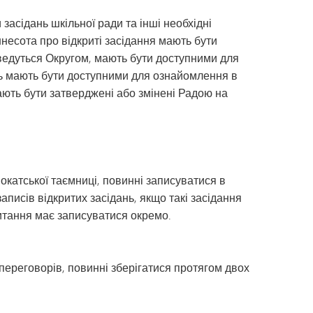
Розділ I
Щоденник капітана | Каталог
асідань шкільної ради та інші необхідні
курсів MHS
Розділ IX
ннесота про відкриті засідання мають бути
Tonka Online (додатковий)
Програма переходу SAIL
о ведуться Округом, мають бути доступними для
VANTAGE
Посібник із здорового способу
ь мають бути доступними для ознайомлення в
життя
Мови світу
ають бути затверджені або змінені Радою на
вокатської таємниці, повинні записуватися в
аписів відкритих засідань, якщо такі засідання
итання має записуватися окремо.
переговорів, повинні зберігатися протягом двох