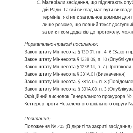
Матеріали засідання, що підлягають опу
дій Ради. Такий виклад має бути викладе
термінів, які не є загальновідомими для 
лише резюме, що повний текст доступний
за винятком додатків до протоколу, мож
Нормативно-правові посилання:
Закон штату Міннесота, § 13D.01, пп. 4–6 (Закон п
Закон штату Міннесота § 123B.09, п. 10 (Опубліку
Закон штату Міннесота § 123B.14, п. 7 (Протоколи 
Закон штату Міннесота § 331A.01 (Визначення)
Закон штату Міннесота, § 331A.05, п. 8 (Повідом
Закон штату Міннесота, § 331A.08, п. 3 (Опубліку
Офіційний висновок Генерального прокурора № 161
Кеттерер проти Незалежного шкільного округу № 1,
Посилання:
Положення № 205 (Відкриті та закриті засідання)