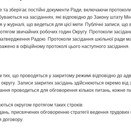
Транспорт
та зберігає постійні документи Ради, включаючи протоколи з
буваються на засіданнях, які відповідно до Закону штату Мі
я у журналі, що ведеться для цієї мети. Публічні записи, щ
отягом звичайних робочих годин Округу. Протоколи засідан
х затвердження Радою. Протоколи засідання шкільної ради м
ражено в офіційному протоколі цього наступного засідання.
ом тих, що проводяться у закритому режимі відповідно до ад
округу. Записи закритих засідань здійснюються окремо від з
дання проводиться для обговорення кількох питань, кожне п
аються округом протягом таких строків:
дань, присвячених обговоренню стратегії ведення трудових 
я договору.