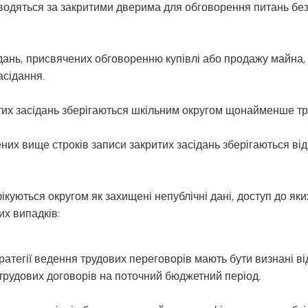
водяться за закритими дверима для обговорення питань бе
дань, присвячених обговоренню купівлі або продажу майна, 
асідання.
итих засідань зберігаються шкільним округом щонайменше три
них вище строків записи закритих засідань зберігаються ві
куються округом як захищені непублічні дані, доступ до яки
их випадків:
ратегії ведення трудових переговорів мають бути визнані в
 трудових договорів на поточний бюджетний період.