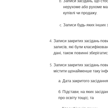
Записи засідань, що стос
нерухоме або рухоме май
купівлі чи продажу.
Записи будь-яких інших 
Записи закритих засідань пови
записів, які були класифікован
дані, також повинні зберігатис
Записи закритих засідань пови
містити щонайменше таку інф
а. Дата закритого засідання
б. Підстави, на яких засід
про освіту тощо); та