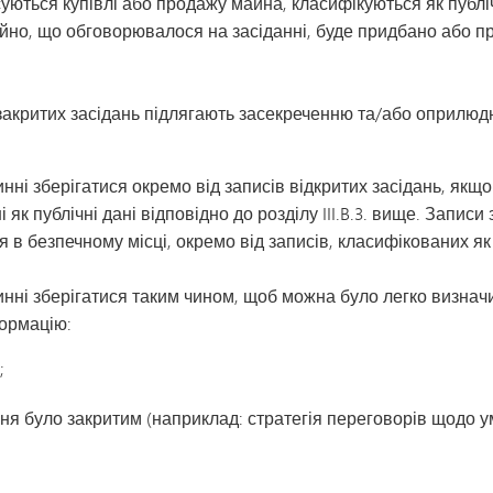
уються купівлі або продажу майна, класифікуються як публіч
но, що обговорювалося на засіданні, буде придбано або прод
закритих засідань підлягають засекреченню та/або оприлюд
нні зберігатися окремо від записів відкритих засідань, якщо
і як публічні дані відповідно до розділу III.B.3. вище. Записи
я в безпечному місці, окремо від записів, класифікованих як 
нні зберігатися таким чином, щоб можна було легко визначи
ормацію:
;
ання було закритим (наприклад: стратегія переговорів щодо у