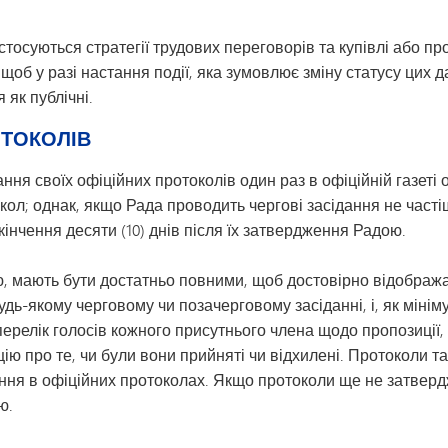
стосуються стратегії трудових переговорів та купівлі або пр
б у разі настання події, яка зумовлює зміну статусу цих дани
як публічні.
ОТОКОЛІВ
ня своїх офіційних протоколів один раз в офіційній газеті о
ол; однак, якщо Рада проводить чергові засідання не частіше
кінчення десяти (10) днів після їх затвердження Радою.
 мають бути достатньо повними, щоб достовірно відображати
ь-якому черговому чи позачерговому засіданні, і, як мініму
 перелік голосів кожного присутнього члена щодо пропозиці
цію про те, чи були вони прийняті чи відхилені. Протоколи т
ання в офіційних протоколах. Якщо протоколи ще не затверд
ю.