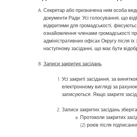
Дозвілля для молоді
Секретар або призначена ним особа веде 
документи Ради. Усі голосування, що від
відкритими для громадськості, фіксуютьс
ознайомлення членами громадськості пр
адміністративних офісах Округу після ї
наступному засіданні, що має бути відоб
Записи закритих засідань
Усі закриті засідання, за винятк
електронному вигляді за рахунок 
записуються. Якщо закрите засі
Записи закритих засідань зберіг
Протоколи закритих засі
(2) років після підписанн