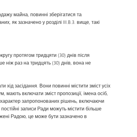
одажу майна, повинні зберігатися та
х, як зазначено у розділі III.B.3. вище, такі
кругу протягом тридцяти (30) днів після
 ніж раз на тридцять (30) днів, вона не
 хід засідання. Вони повинні містити зміст усіх
м, мають включати зміст пропозиції, імена осіб,
ї, характер запропонованих рішень, включаючи
а постійні записи Ради можуть містити більше
жені Радою, це може бути зазначено в