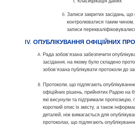
c. Класифікація даних.
Записи закритих засідань, що 
контролюватися таким чином, що
записи перекваліфіковувалися 
IV. ОПУБЛІКУВАННЯ ОФІЦІЙНИХ ПР
Рада зобов’язана забезпечити опублікуван
засідання, на якому було складено проток
зобов’язана публікувати протоколи до за
Протоколи, що підлягають опублікуванню,
офіційних рішень, прийнятих Радою на буд
які висунули та підтримали пропозицію,
короткий опис їх змісту, а також інформа
деталей, ніж вимагається для опублікув
протоколах, що підлягають опублікуванн