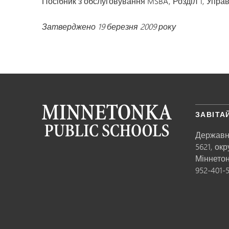
Посібник з обслуговування MSBA, Розділ 1, Упра
Затверджено 19 березня 2009 року
ЗАВІТА
Державн
5621, ок
Міннето
952-401-