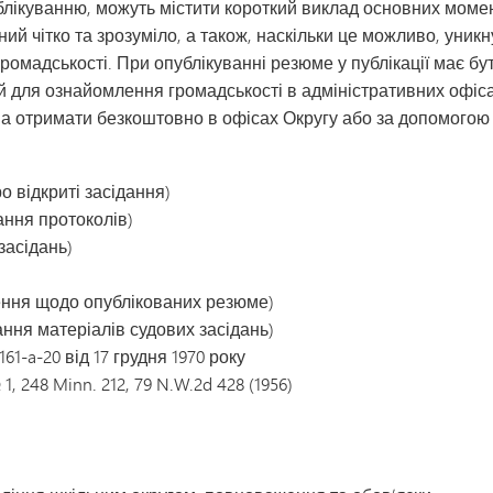
блікуванню, можуть містити короткий виклад основних момен
ний чітко та зрозуміло, а також, наскільки це можливо, уни
громадськості. При опублікуванні резюме у публікації має бу
 для ознайомлення громадськості в адміністративних офісах
на отримати безкоштовно в офісах Округу або за допомогою 
ро відкриті засідання)
вання протоколів)
засідань)
лення щодо опублікованих резюме)
вання матеріалів судових засідань)
-a-20 від 17 грудня 1970 року
 248 Minn. 212, 79 N.W.2d 428 (1956)