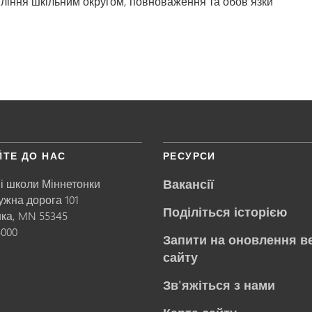
вління шкільним округом, повноваження та обов’язки
ЙТЕ ДО НАС
РЕСУРСИ
Вакансії
і школи Міннетонки
ружна дорога 101
Поділіться історією
нка,
MN
55345
5000
Запити на оновлення в
сайту
Зв'яжіться з нами