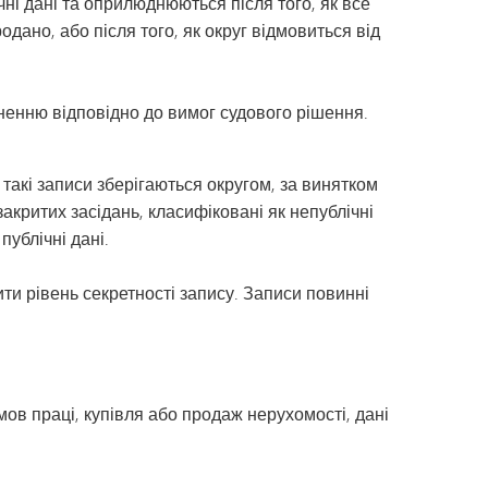
ні дані та оприлюднюються після того, як все
ано, або після того, як округ відмовиться від
ненню відповідно до вимог судового рішення.
 такі записи зберігаються округом, за винятком
 закритих засідань, класифіковані як непублічні
публічні дані.
ти рівень секретності запису. Записи повинні
мов праці, купівля або продаж нерухомості, дані