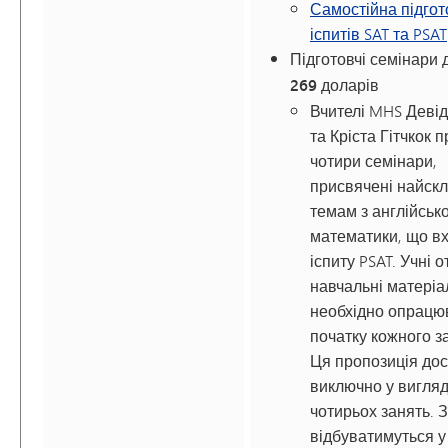
Самостійна підгот
іспитів SAT та PSAT
Підготовчі семінари 
269 доларів
Вчителі MHS Деві
та Кріста Гітчкок 
чотири семінари,
присвячені найск
темам з англійсько
математики, що в
іспиту PSAT. Учні 
навчальні матеріал
необхідно опрацю
початку кожного з
Ця пропозиція до
виключно у вигляді
чотирьох занять. 
відбуватимуться у