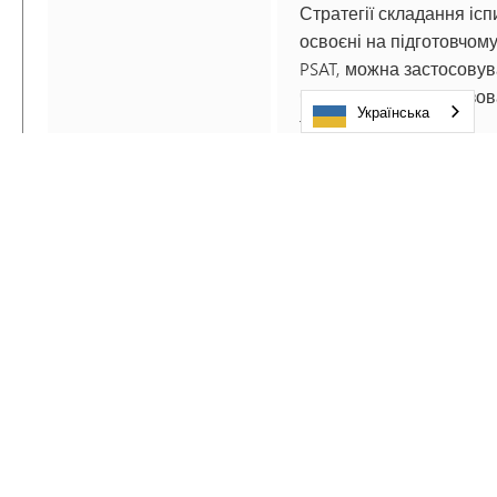
Стратегії складання іспи
освоєні на підготовчому
PSAT, можна застосовув
час інших стандартизо
Українська
тестів, зокрема ACT!
**Примітка: Усі переліче
курси мають хорошу ре
та включені до списку н
позитивних відгуків, які
отримали; однак MHS не
перевагу жодній із цих
перед іншими.
Цей перелік не є вичер
Існує багато інших
авторитетних ресурсі
підготовки до іспитів.