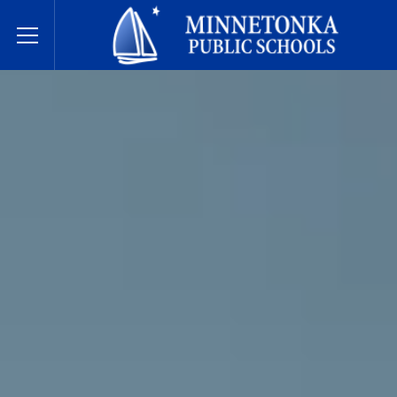
Державні школи Міннетонки
Toggle Menu