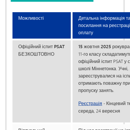
Можливості
Детальна інформація т
посилання на реєстрац
оплату
Офіційний іспит PSAT
15 жовтня 2025 року
вра
БЕЗКОШТОВНО
11-го класу складатимут
офіційний іспит PSAT у 
школі Міннетонка. Учні, 
зареєструвалися на ісп
отримають поважну при
пропуску занять.
Реєстрація
- Кінцевий 
середа, 24 вересня