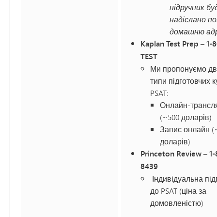
підручник бу
надіслано п
домашню адр
Kaplan Test Prep – 1-
TEST
Ми пропонуємо два
типи підготовчих к
PSAT:
Онлайн-трансл
(~500 доларів)
Запис онлайн (
доларів)
Princeton Review – 1
8439
Індивідуальна під
до PSAT (ціна за
домовленістю)