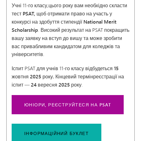
Учні 11-го класу,
цього року
вам
необхідно
скласти
тест PSAT, щоб
отримати право на участь
у
конкурсі на здобуття стипендії National Merit
Scholarship
. Високий результат на PSAT
покращить
вашу заявку на вступ до вишу та
може зробити
вас привабливим кандидатом для коледжів та
університетів.
Іспит PSAT для учнів 11-го класу відбудеться
15
жовтня 2025 року. Кінцевий термін
реєстрації на
іспит —
24 вересня 2025 року
.
ЮНІОРИ, РЕЄСТРУЙТЕСЯ НА PSAT
ІНФОРМАЦІЙНИЙ БУКЛЕТ