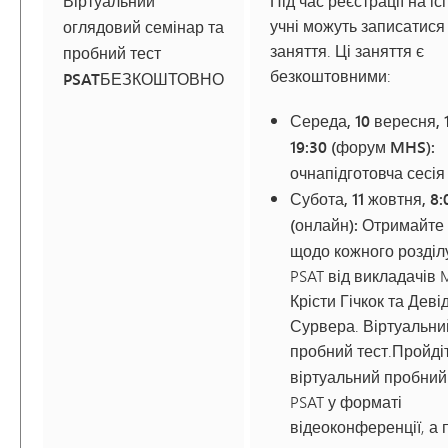
Віртуальний
Під час реєстрації на іс
учні можуть записатися 
оглядовий семінар та
заняття. Ці заняття є
пробний тест
безкоштовними:
PSAT
БЕЗКОШТОВНО
Середа, 10 вересня, 
19:30 (форум MHS):
очна
підготовча сесія
Субота, 11 жовтня, 8:
(онлайн):
Отримайте 
щодо кожного розділ
PSAT від викладачів
Крісти Гічкок та Деві
Сурвера. Віртуальни
пробний тест.
Пройді
віртуальний пробний
PSAT у форматі
відеоконференції, а 