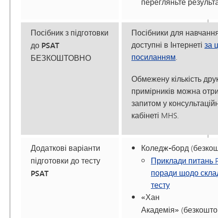
перегляньте результа
Посібник з підготовки
Посібники для навчанн
доступні в Інтернеті
за 
до PSAT
посиланням
.
БЕЗКОШТОВНО
Обмежену кількість дру
примірників можна отр
запитом у консультацій
кабінеті MHS.
Додаткові варіанти
Коледж-борд
(безкош
підготовки до тесту
Приклади питань P
поради щодо скла
PSAT
тесту
«Хан
Академія»
(безкошто