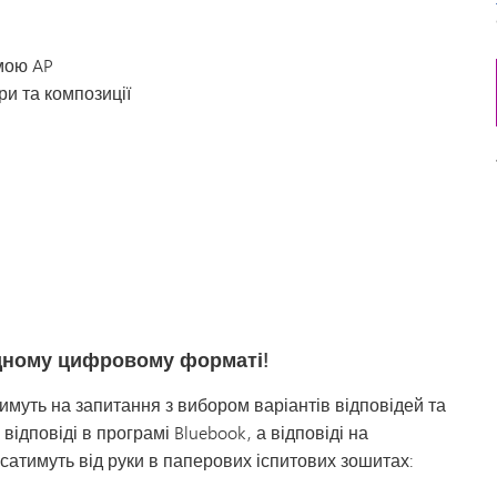
амою AP
ри та композиції
ридному цифровому форматі!
атимуть на запитання з вибором варіантів відповідей та
дповіді в програмі Bluebook, а відповіді на
сатимуть від руки в паперових іспитових зошитах: