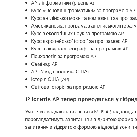
AP з інформатики (рівень A)
Курс «Основи інформатики» за програмою AP
Курс англійської мови та композиції за прогр
Американська програма з англійської літерату
Курс з екологічних наук за програмою AP
Курс європейської історії за програмою AP
Курс з людської географії за програмою AP
Психологія за програмою AP
Семінар AP
AP «Уряд і політика США»
Історія США (AP)
Світова історія за програмою AP
12 іспитів AP тепер проводяться у гіб
Учні, які складають такі іспити MHS AP, відповід
переглядатимуть запитання з відкритою формою ві
запитання з відкритою формою відповіді вони пи