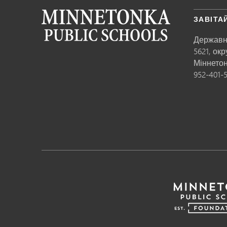
ЗАВІТА
Державн
5621, ок
Міннето
952-401-