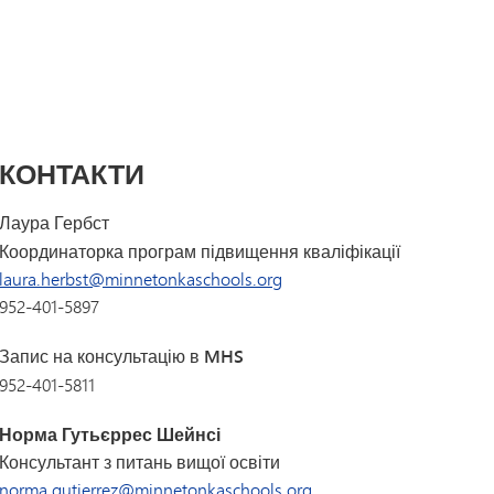
Розділ I
Щоденник капітана | Каталог
курсів MHS
Розділ IX
Tonka Online (додатковий)
Програма переходу SAIL
VANTAGE
Посібник із здорового способу
життя
Мови світу
КОНТАКТИ
Лаура Гербст
Координаторка програм підвищення кваліфікації
laura.herbst@minnetonkaschools.org
952-401-5897
Запис на консультацію в MHS
952-401-5811
Норма Гутьєррес Шейнсі
Консультант з питань вищої освіти
norma.gutierrez@minnetonkaschools.org