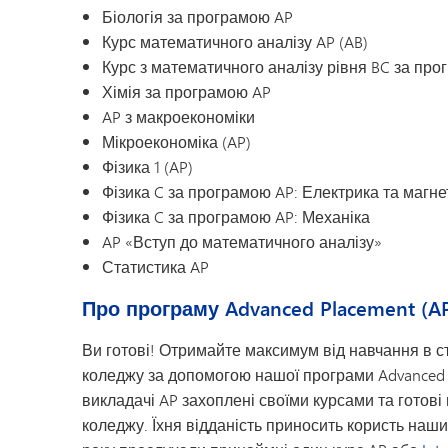
Біологія за програмою AP
Курс математичного аналізу AP (AB)
Курс з математичного аналізу рівня BC за пр
Хімія за програмою AP
AP з макроекономіки
Мікроекономіка (AP)
Фізика 1 (AP)
Фізика C за програмою AP: Електрика та магн
Фізика C за програмою AP: Механіка
AP «Вступ до математичного аналізу»
Статистика AP
Про програму Advanced Placement (A
Ви готові! Отримайте максимум від навчання в ст
коледжу за допомогою нашої програми Advanced P
викладачі AP захоплені своїми курсами та готові п
коледжу. Їхня відданість приносить користь наши