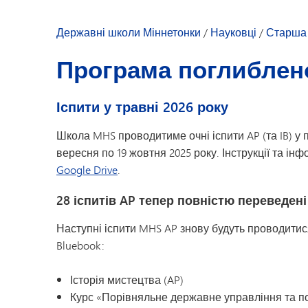
Дозвілля для молоді
Державні школи Міннетонки
/
Науковці
/
Старша 
Програма поглиблено
Іспити у травні 2026 року
Школа MHS проводитиме очні іспити AP (та IB) у 
вересня по 19 жовтня 2025 року. Інструкції та ін
Google Drive
.
28 іспитів AP тепер повністю переведен
Наступні іспити MHS AP знову будуть проводити
Bluebook:
Історія мистецтва (AP)
Курс «Порівняльне державне управління та п