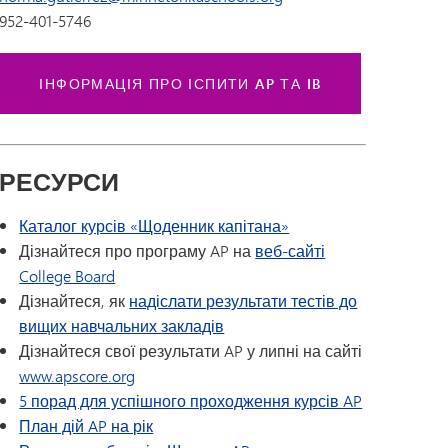
952-401-5746
ІНФОРМАЦІЯ ПРО ІСПИТИ AP ТА IB
РЕСУРСИ
Каталог курсів «Щоденник капітана»
Дізнайтеся про програму AP на
веб-сайті
College Board
Дізнайтеся, як
надіслати результати тестів до
вищих навчальних закладів
Дізнайтеся свої результати AP у липні на сайті
www.apscore.org
5 порад для успішного проходження курсів AP
План дій AP на рік