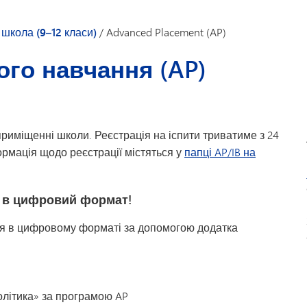
Транспорт
школа (9–12 класи)
/
Advanced Placement (AP)
го навчання (AP)
приміщенні школи. Реєстрація на іспити триватиме з 24
формація щодо реєстрації містяться у
папці AP/IB на
і в цифровий формат!
ся в цифровому форматі за допомогою додатка
олітика» за програмою AP