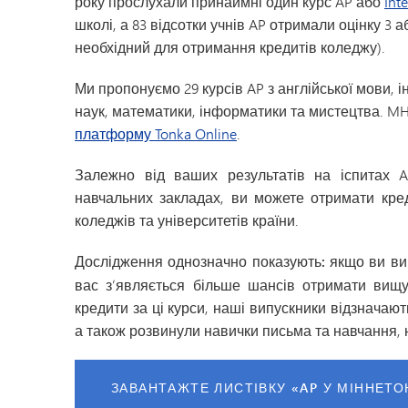
року прослухали принаймні один курс AP або
Int
школі, а 83 відсотки учнів AP отримали оцінку 3 
необхідний для отримання кредитів коледжу).
Ми пропонуємо 29 курсів AP з англійської мови, і
наук, математики, інформатики та мистецтва. MH
платформу Tonka Online
.
Залежно від ваших результатів на іспитах 
навчальних закладах, ви можете отримати кре
коледжів та університетів країни.
Дослідження однозначно показують:
якщо ви вив
вас з’являється більше шансів отримати вищу
кредити за ці курси, наші випускники відзначают
а також розвинули навички письма та навчання, н
ЗАВАНТАЖТЕ ЛИСТІВКУ «AP У МІННЕТО