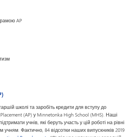
ограмою AP
етизм
P)
аршій школі та заробіть кредити для вступу до
lacement (AP) у Minnetonka High School (MHS). Наші
ідтримати учнів, які беруть участь у цій роботі на рівні
м учням. Фактично, 84 відсотки наших випускників 2019