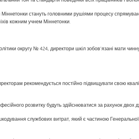
Транспорт
л Міннетонки стануть головними рушіями процесу спрямуванн
іхів кожним учнем Міннетонки.
олітики округу № 424, директори шкіл зобов’язані мати чинну
и, директорам рекомендується постійно підвищувати свою квал
рофесійного розвитку будуть здійснюватися за рахунок двох 
ідшкодування службових витрат, який є частиною Генеральної 