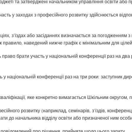
в бюджеті та затверджені начальником управління освіти або
часть у заходах з професійного розвитку здійснюється відп
нціях, з’їздах або засіданнях визначається за погодженням
 правило, наведений нижче графік є мінімальним для ціле
ь право брати участь у національній конференції раз на два
ть у національній конференції раз на три роки: заступник д
кваліфікації, яке конкретно вимагається Шкільним округом, 
фесійного розвитку (наприклад, семінарів, з’їздів, конферен
вати до начальника відділу освіти або призначеної ним особи
 повідомлений про рішення, прийняте щодо цього запиту.