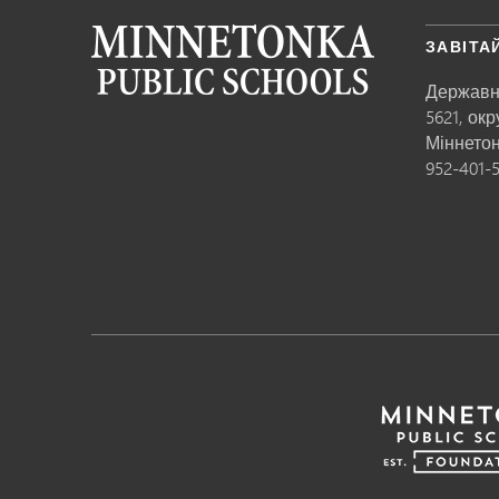
ЗАВІТА
Державн
5621, ок
Міннето
952-401-