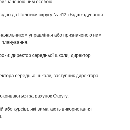
 призначеною ним особою.
овідно до Політики округу № 412 «Відшкодування
 з начальником управління або призначеною ним
й планування.
 роки: директор середньої школи, директор
иректора середньої школи, заступник директора
покриваються за рахунок Округу.
цій або курсів), які вимагають використання
.