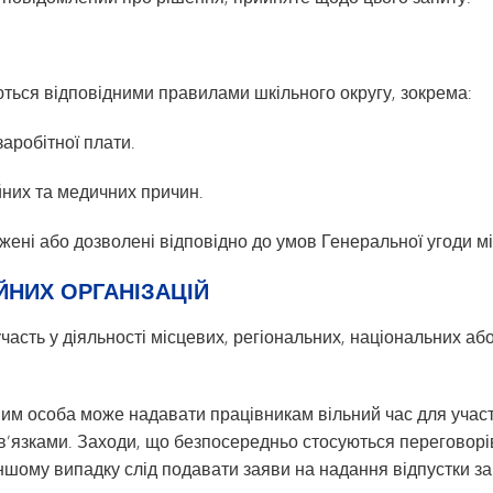
юються відповідними правилами шкільного округу, зокрема:
заробітної плати.
ейних та медичних причин.
рджені або дозволені відповідно до умов Генеральної угоди 
ІЙНИХ ОРГАНІЗАЦІЙ
участь у діяльності місцевих, регіональних, національних а
им особа може надавати працівникам вільний час для участі
’язками. Заходи, що безпосередньо стосуються переговорів
іншому випадку слід подавати заяви на надання відпустки з