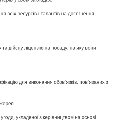
Розділ I
Щоденник капітана | Каталог
я всіх ресурсів і талантів на досягнення
курсів MHS
Розділ IX
Tonka Online (додатковий)
Програма переходу SAIL
VANTAGE
Посібник із здорового способу
життя
Мови світу
 та дійсну ліцензію на посаду, на яку вони
іфікацію для виконання обов’язків, пов’язаних з
джерел:
угоди, укладеної з керівництвом на основі