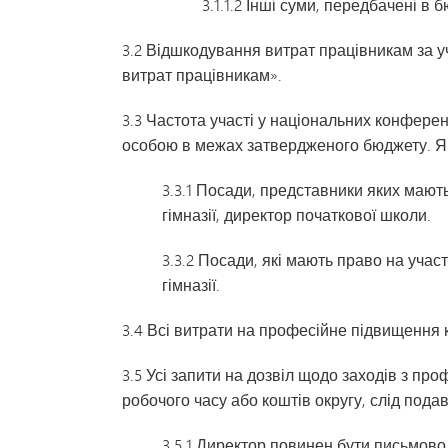
3.1.1.2 Інші суми, передбачені 
3.2 Відшкодування витрат працівникам за у
витрат працівникам».
3.3 Частота участі у національних конфере
особою в межах затвердженого бюджету. Як
3.3.1 Посади, представники яких мают
гімназії, директор початкової школи.
3.3.2 Посади, які мають право на учас
гімназії.
3.4 Всі витрати на професійне підвищення 
3.5 Усі запити на дозвіл щодо заходів з про
робочого часу або коштів округу, слід пода
3.5.1 Директор повинен бути письмово