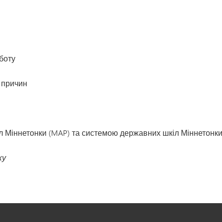
боту
х причин
іл Міннетонки (MAP) та системою державних шкіл Міннетонк
ку