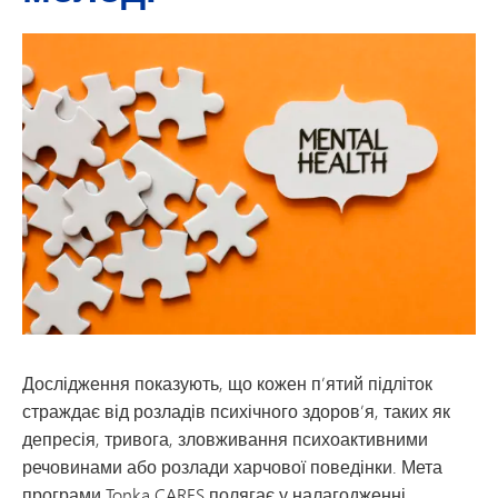
Дослідження показують, що кожен п’ятий підліток
страждає від розладів психічного здоров’я, таких як
депресія, тривога, зловживання психоактивними
речовинами або розлади харчової поведінки. Мета
програми Tonka CARES полягає у налагодженні