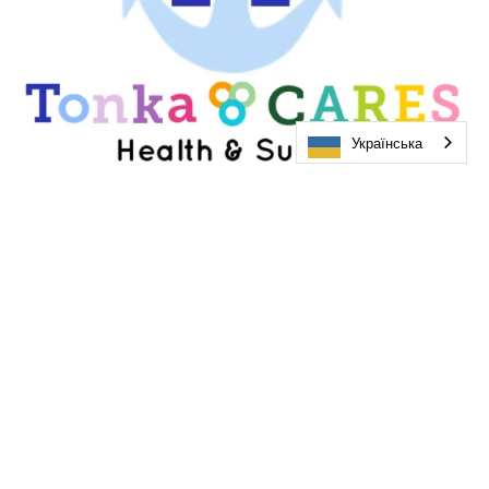
Українська
ЗВ’ЯЖІТЬСЯ З НАМИ, ЩОБ
ДОЛУЧИТИСЯ
Отримуйте щотижневі нагадування, цікаві поради
щодо активного відпочинку, захопливі статті та багато
іншого!