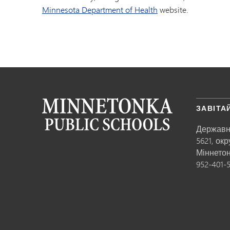
Minnesota Department of Health
website.
ЗАВІТА
Державн
5621, ок
Міннето
952-401-