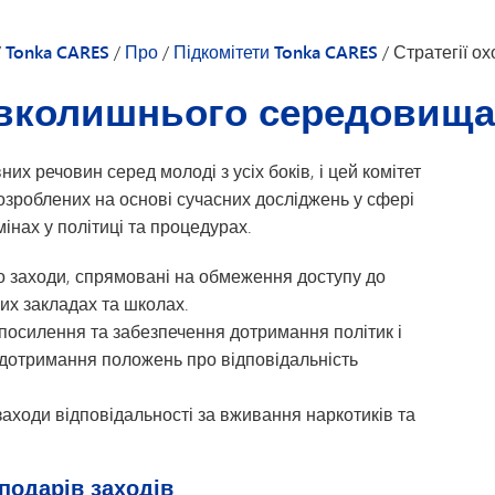
Алкоголь
Психічне зд
нь Tonka CARES
Марихуана
Хімічна безп
/
Tonka CARES
/
Про
/
Підкомітети Tonka CARES
/
Стратегії о
nka CARES
Опіоїди
Виховання ді
навколишнього середовища
Тютюн, вейпінг та електронні сигарети
Їжте. Спілку
Психічне здоров’я молоді
 речовин серед молоді з усіх боків, і цей комітет
озроблених на основі сучасних досліджень у сфері
нах у політиці та процедурах.
о заходи, спрямовані на обмеження доступу до
их закладах та школах.
посилення та забезпечення дотримання політик і
 дотримання положень про відповідальність
аходи відповідальності за вживання наркотиків та
подарів заходів