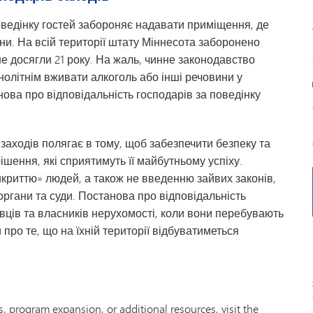
оведінку гостей забороняє надавати приміщення, де
ни. На всій території штату Міннесота заборонено
не досягли 21 року. На жаль, чинне законодавство
внолітнім вживати алкоголь або інші речовини у
нова про відповідальність господарів за поведінку
заходів полягає в тому, щоб забезпечити безпеку та
ішення, які сприятимуть її майбутньому успіху.
криттю» людей, а також не введенню зайвих законів,
ргани та суди. Постанова про відповідальність
вців та власників нерухомості, коли вони перебувають
про те, що на їхній території відбуватиметься
 program expansion, or additional resources, visit the