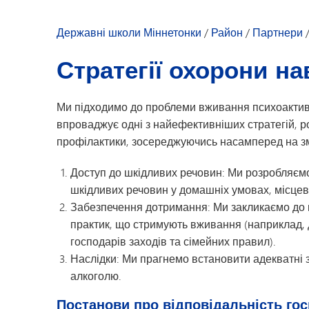
Наша коаліція
Розклад засіда
Державні школи Міннетонки
/
Район
/
Партнери
Підкомітети To
Стратегії охорони 
Ми підходимо до проблеми вживання психоактивних
впроваджує одні з найефективніших стратегій, р
профілактики, зосереджуючись насамперед на змі
Доступ до шкідливих речовин: Ми розробляєм
шкідливих речовин у домашніх умовах, місцев
Забезпечення дотримання: Ми закликаємо до 
практик, що стримують вживання (наприклад,
господарів заходів та сімейних правил).
Наслідки: Ми прагнемо встановити адекватні з
алкоголю.
Постанови про відповідальність гос