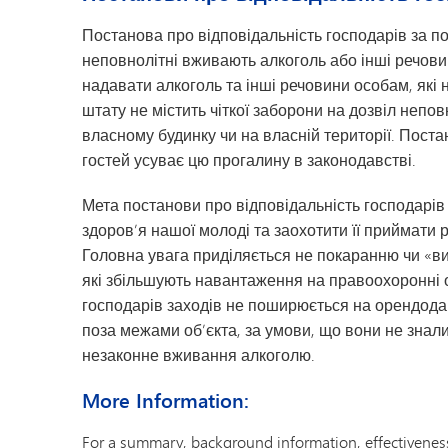
Постанова про відповідальність господарів за п
неповнолітні вживають алкоголь або інші речови
надавати алкоголь та інші речовини особам, які 
штату не містить чіткої заборони на дозвіл непо
власному будинку чи на власній території. Поста
гостей усуває цю прогалину в законодавстві.
Мета постанови про відповідальність господарів 
здоров’я нашої молоді та заохотити її приймати р
Головна увага приділяється не покаранню чи «ви
які збільшують навантаження на правоохоронні о
господарів заходів не поширюється на орендода
поза межами об’єкта, за умови, що вони не знали 
незаконне вживання алкоголю.
More Information:
For a summary, background information, effectiveness,