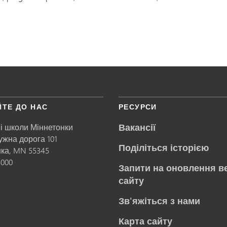
ЙТЕ ДО НАС
РЕСУРСИ
Вакансії
і школи Міннетонки
ружна дорога 101
Поділіться історією
нка,
MN
55345
5000
Запити на оновлення в
сайту
Зв'яжіться з нами
Карта сайту