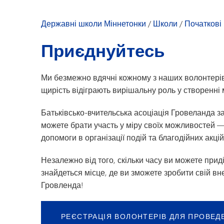
Наша спільнота
Дозвілля для молоді
Посібник для б
Державні школи Міннетонки
/
Школи
/
Початкові
Вітання директ
Приєднуйтесь
Новини школи
Довідник співро
Ми безмежно вдячні кожному з наших волонтерів 
щирість відіграють вирішальну роль у створенні м
Батьківсько-вчительська асоціація Гровеланда з
можете брати участь у міру своїх можливостей —
допомоги в організації подій та благодійних акцій
Незалежно від того, скільки часу ви можете прид
знайдеться місце, де ви зможете зробити свій вн
Гровленда!
РЕЄСТРАЦІЯ ВОЛОНТЕРІВ ДЛЯ ПРОВЕД