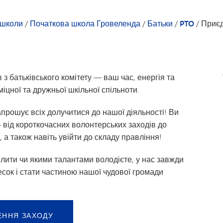
Позашкільні програми
Календ
Транспорт
атьків та учнів — Початкова школа Гровеленда
Дослідники
Peachja
 школи
/
Початкова школа Гровеленда
/
Батьки
/
PTO
/
Приєд
ора
PTO
Список 
бітників
Довідни
з батьківського комітету — ваш час, енергія та
Благопо
іцної та дружньої шкільної спільноти.
TIPS276
апрошує всіх долучитися до нашої діяльності! Ви
Волонт
 від короткочасних волонтерських заходів до
, а також навіть увійти до складу правління!
ілити чи якими талантами володієте, у нас завжди
есок і стати частиною нашої чудової громади
ЕННЯ ЗАХОДУ