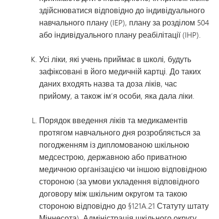
здійснюватися відповідно до індивідуального
навчального плану (IEP), плану за розділом 504
або індивідуального плану реабілітації (IHP).
Усі ліки, які учень приймає в школі, будуть
зафіксовані в його медичній картці. До таких
даних входять назва та доза ліків, час
прийому, а також ім’я особи, яка дала ліки.
Порядок введення ліків та медикаментів
протягом навчального дня розробляється за
погодженням із дипломованою шкільною
медсестрою, державною або приватною
медичною організацією чи іншою відповідною
стороною (за умови укладення відповідного
договору між шкільним округом та такою
стороною відповідно до §121A.21 Статуту штату
Міннесота). Адміністрація шкільного округу