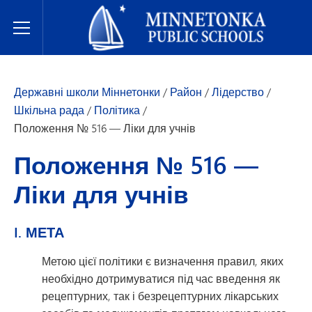
Державні школи Міннетонки
Toggle Menu
Державні школи Міннетонки
/
Район
/
Лідерство
/
Шкільна рада
/
Політика
/
Положення № 516 — Ліки для учнів
Положення № 516 —
Ліки для учнів
I. МЕТА
Метою цієї політики є визначення правил, яких
необхідно дотримуватися під час введення як
рецептурних, так і безрецептурних лікарських