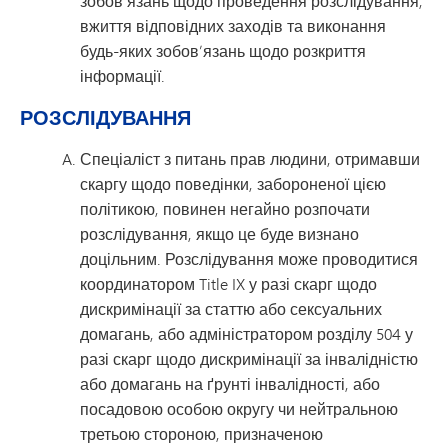
зобов’язань щодо проведення розслідування,
вжиття відповідних заходів та виконання
будь-яких зобов’язань щодо розкриття
інформації.
РОЗСЛІДУВАННЯ
Спеціаліст з питань прав людини, отримавши
скаргу щодо поведінки, забороненої цією
політикою, повинен негайно розпочати
розслідування, якщо це буде визнано
доцільним. Розслідування може проводитися
координатором Title IX у разі скарг щодо
дискримінації за статтю або сексуальних
домагань, або адміністратором розділу 504 у
разі скарг щодо дискримінації за інвалідністю
або домагань на ґрунті інвалідності, або
посадовою особою округу чи нейтральною
третьою стороною, призначеною