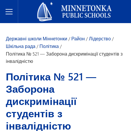
Державні школи Міннетонки
Toggle Menu
Державні школи Міннетонки
/
Район
/
Лідерство
/
Шкільна рада
/
Політика
/
Політика № 521 — Заборона дискримінації студентів з
інвалідністю
Політика № 521 —
Заборона
дискримінації
студентів з
інвалідністю