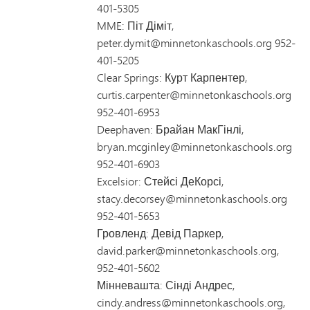
401-5305
MME: Піт Діміт,
peter.dymit@minnetonkaschools.org 952-
401-5205
Clear Springs: Курт Карпентер,
curtis.carpenter@minnetonkaschools.org
952-401-6953
Deephaven: Брайан МакГінлі,
bryan.mcginley@minnetonkaschools.org
952-401-6903
Excelsior: Стейсі ДеКорсі,
stacy.decorsey@minnetonkaschools.org
952-401-5653
Гровленд: Девід Паркер,
david.parker@minnetonkaschools.org,
952-401-5602
Мінневашта: Сінді Андрес,
cindy.andress@minnetonkaschools.org,