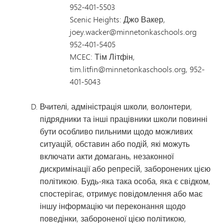
952-401-5503
Scenic Heights: Джо Вакер,
joey.wacker@minnetonkaschools.org
952-401-5405
MCEC: Тім Літфін,
tim.litfin@minnetonkaschools.org, 952-
401-5043
Вчителі, адміністрація школи, волонтери,
підрядники та інші працівники школи повинні
бути особливо пильними щодо можливих
ситуацій, обставин або подій, які можуть
включати акти домагань, незаконної
дискримінації або репресій, заборонених цією
політикою. Будь-яка така особа, яка є свідком,
спостерігає, отримує повідомлення або має
іншу інформацію чи переконання щодо
поведінки, забороненої цією політикою,