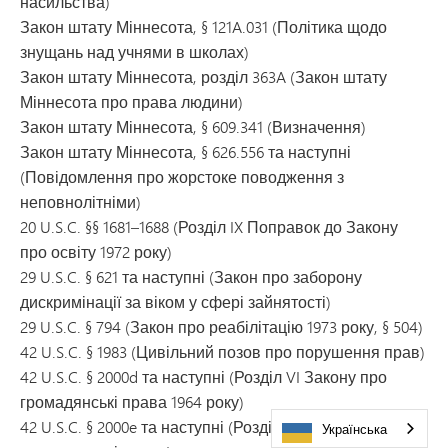
насильства)
Закон штату Міннесота, § 121A.031 (Політика щодо
знущань над учнями в школах)
Закон штату Міннесота, розділ 363A (Закон штату
Міннесота про права людини)
Закон штату Міннесота, § 609.341 (Визначення)
Закон штату Міннесота, § 626.556 та наступні
(Повідомлення про жорстоке поводження з
неповнолітніми)
20 U.S.C. §§ 1681–1688 (Розділ IX Поправок до Закону
про освіту 1972 року)
29 U.S.C. § 621 та наступні (Закон про заборону
дискримінації за віком у сфері зайнятості)
29 U.S.C. § 794 (Закон про реабілітацію 1973 року, § 504)
42 U.S.C. § 1983 (Цивільний позов про порушення прав)
42 U.S.C. § 2000d та наступні (Розділ VI Закону про
громадянські права 1964 року)
42 U.S.C. § 2000e та наступні (Розділ VII Закону про
Українська