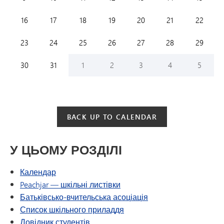
Sunday,
August
Monday,
August
Tuesday,
August
Wednesday,
August
Thursday,
August
Friday,
August
Saturday
August
16
17
18
19
20
21
22
Sunday,
August
Monday,
August
Tuesday,
August
Wednesday,
August
Thursday,
August
Friday,
August
Saturday
August
23
24
25
26
27
28
29
Sunday,
August
Monday,
August
Tuesday,
September
Wednesday,
September
Thursday,
September
Friday,
September
Saturday
Septem
30
31
1
2
3
4
5
BACK UP TO CALENDAR
У ЦЬОМУ РОЗДІЛІ
Календар
(відкриється в новому вікні
Peachjar — шкільні листівки
Батьківсько-вчительська асоціація
Список шкільного приладдя
Довідник студентів