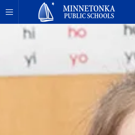
Державні школи Міннетонки
Toggle Menu