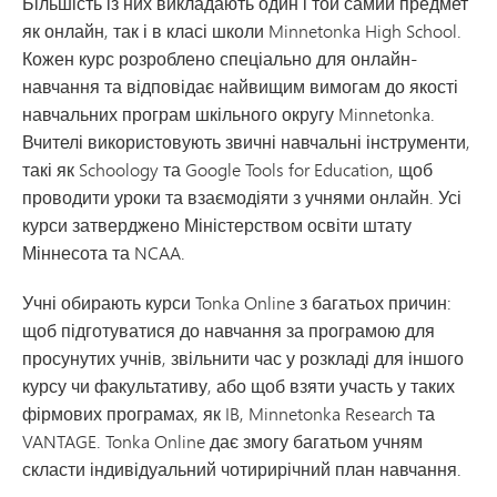
Більшість із них викладають один і той самий предмет
як онлайн, так і в класі школи Minnetonka High School.
Кожен курс розроблено спеціально для онлайн-
навчання та відповідає найвищим вимогам до якості
навчальних програм шкільного округу Minnetonka.
Вчителі використовують звичні навчальні інструменти,
такі як Schoology та Google Tools for Education, щоб
проводити уроки та взаємодіяти з учнями онлайн. Усі
курси затверджено Міністерством освіти штату
Міннесота та NCAA.
Учні обирають курси Tonka Online з багатьох причин:
щоб підготуватися до навчання за програмою для
просунутих учнів, звільнити час у розкладі для іншого
курсу чи факультативу, або щоб взяти участь у таких
фірмових програмах, як IB, Minnetonka Research та
VANTAGE. Tonka Online дає змогу багатьом учням
скласти індивідуальний чотирирічний план навчання.