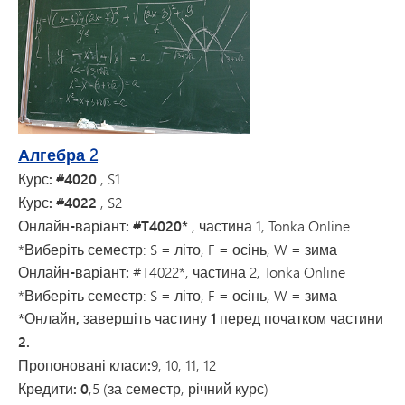
Алгебра 2
Курс: #4020
, S1
Курс: #4022
, S2
Онлайн-варіант: #T4020*
, частина 1, Tonka Online
*Виберіть семестр: S = літо, F = осінь, W = зима
Онлайн-варіант:
#T4022*, частина 2, Tonka Online
*Виберіть семестр: S = літо, F = осінь, W = зима
*Онлайн, завершіть частину 1 перед початком частини
2.
Пропоновані класи:
9, 10, 11, 12
Кредити: 0
,5 (за семестр, річний курс)