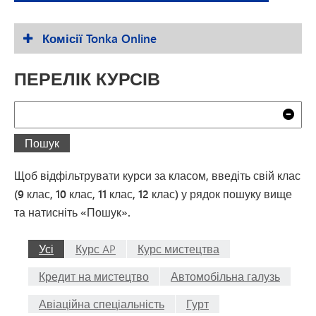
Комісії Tonka Online
ПЕРЕЛІК КУРСІВ
Пошук
Очи
Пошук
Щоб відфільтрувати курси за класом, введіть свій клас
(9 клас, 10 клас, 11 клас, 12 клас) у рядок пошуку вище
та натисніть «Пошук».
Усі
Курс AP
Курс мистецтва
Кредит на мистецтво
Автомобільна галузь
Авіаційна спеціальність
Гурт