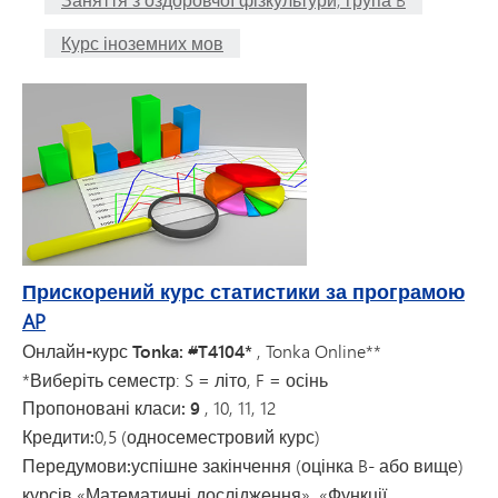
Курс іноземних мов
Прискорений курс статистики за програмою
AP
Онлайн-курс Tonka: #T4104*
, Tonka Online**
*Виберіть семестр: S = літо, F = осінь
Пропоновані класи: 9
, 10, 11, 12
Кредити:
0,5 (односеместровий курс)
Передумови:
успішне закінчення (
оцінка
B- або вище)
курсів «Математичні дослідження», «Функції,