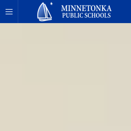
Державні школи Міннетонки
Toggle Menu