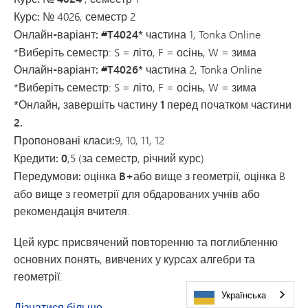
Курс:
№ 4026, семестр 2
Онлайн-варіант: #T4024*
частина 1, Tonka Online
*Виберіть семестр: S = літо, F = осінь, W = зима
Онлайн-варіант: #T4026*
частина 2, Tonka Online
*Виберіть семестр: S = літо, F = осінь, W = зима
*Онлайн, завершіть частину 1 перед початком частини
2.
Пропоновані класи:
9, 10, 11, 12
Кредити: 0
,5 (за семестр, річний курс)
Передумови: оцінка B+
або вище з геометрії, оцінка B
або вище з геометрії для обдарованих учнів або
рекомендація вчителя.
Цей курс присвячений повторенню та поглибленню
основних понять, вивчених у курсах алгебри та
геометрії.
Українська
про курс «Алгебра 2» для обдарованих 
Дізнатися більше