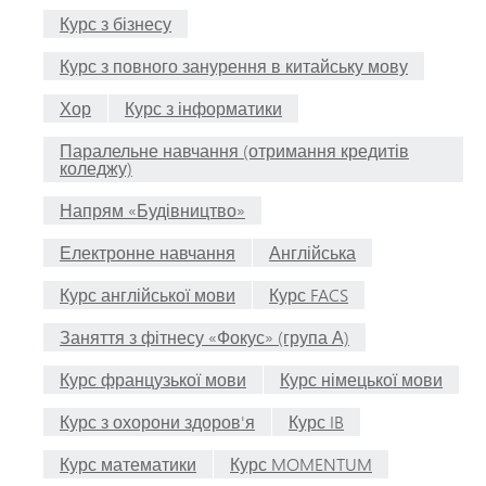
Курс з бізнесу
Курс з повного занурення в китайську мову
Хор
Курс з інформатики
Паралельне навчання (отримання кредитів
коледжу)
Напрям «Будівництво»
Електронне навчання
Англійська
Курс англійської мови
Курс FACS
Заняття з фітнесу «Фокус» (група А)
Курс французької мови
Курс німецької мови
Курс з охорони здоров'я
Курс IB
Курс математики
Курс MOMENTUM