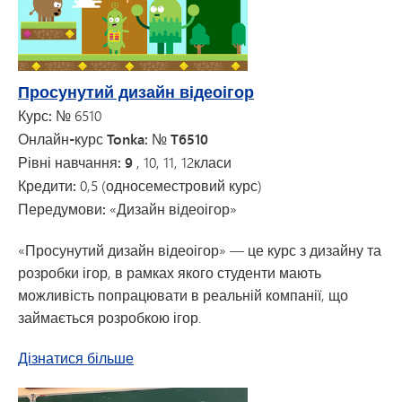
Просунутий дизайн відеоігор
Курс:
№ 6510
Онлайн-курс Tonka: № T6510
Рівні навчання: 9
, 10, 11, 12
класи
Кредити:
0,5 (односеместровий курс)
Передумови:
«Дизайн відеоігор»
«Просунутий дизайн відеоігор» — це курс з дизайну та
розробки ігор, в рамках якого студенти мають
можливість попрацювати в реальній компанії, що
займається розробкою ігор.
про просунутий дизайн відеоігор
Дізнатися більше