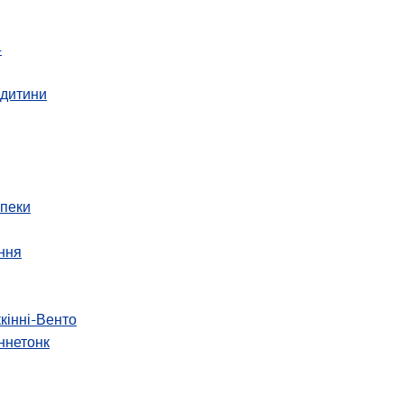
4
 дитини
зпеки
ння
ккінні-Венто
ннетонк