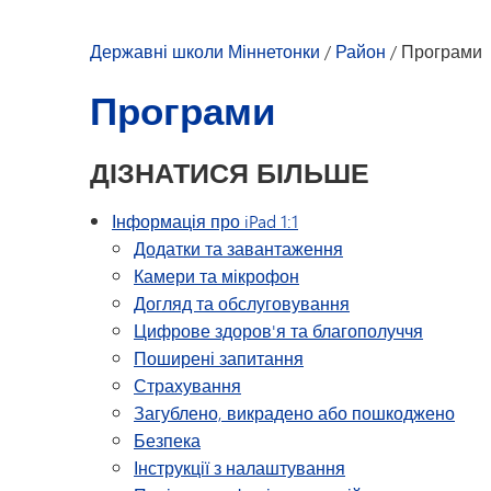
Дозвілля для молоді
Державні школи Міннетонки
/
Район
/
Програми
Програми
ДІЗНАТИСЯ БІЛЬШЕ
Інформація про iPad 1:1
Додатки та завантаження
Камери та мікрофон
Догляд та обслуговування
Цифрове здоров'я та благополуччя
Поширені запитання
Страхування
Загублено, викрадено або пошкоджено
Безпека
Інструкції з налаштування