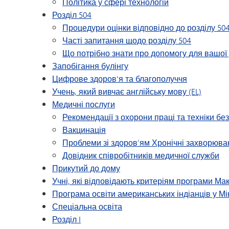
Політика у сфері технологій
Розділ 504
Процедури оцінки відповідно до розділу 50
Часті запитання щодо розділу 504
Що потрібно знати про допомогу для вашої
Запобігання булінгу
Цифрове здоров'я та благополуччя
Учень, який вивчає англійську мову (EL)
Медичні послуги
Рекомендації з охорони праці та техніки бе
Вакцинація
Проблеми зі здоров’ям Хронічні захворюва
Довідник співробітників медичної служби
Прикутий до дому
Учні, які відповідають критеріям програми Ма
Програма освіти американських індіанців у Мі
Спеціальна освіта
Розділ I