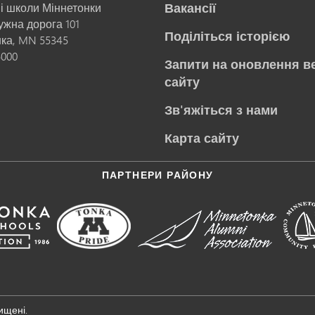
Вакансії
і школи Міннетонки
ружна дорога 101
Поділіться історією
нка,
MN
55345
5000
Запити на оновлення в
сайту
Зв'яжіться з нами
Карта сайту
ПАРТНЕРИ РАЙОНУ
ищені.