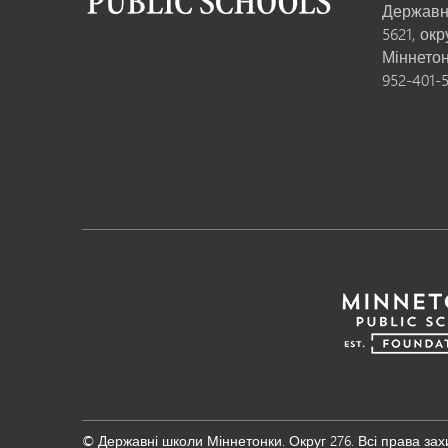
Державн
5621, ок
Міннето
952-401-
© Державні школи Міннетонки. Округ 276. Всі права зах