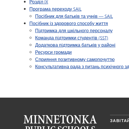
Розділ IX
Програма переходу SAIL
Посібник для батьків та учнів — SAIL
Посібник із здорового способу життя
Підтримка для шкільного персоналу
Команда підтримки студентів (SST)
Додаткова підтримка батьків у районі
Ресурси громади
Сприяння позитивному самопочуттю
Консультативна рада з питань психічного з
ЗАВІТА