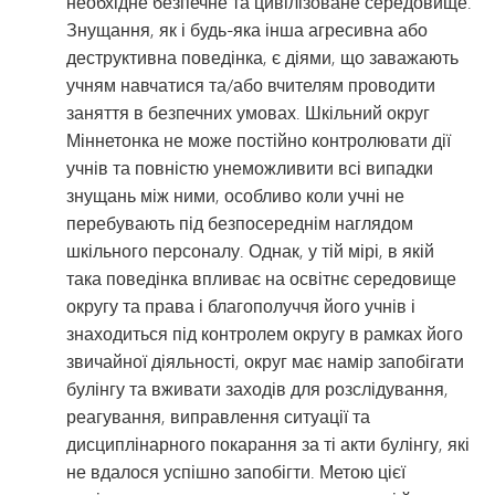
необхідне безпечне та цивілізоване середовище.
Знущання, як і будь-яка інша агресивна або
деструктивна поведінка, є діями, що заважають
учням навчатися та/або вчителям проводити
заняття в безпечних умовах. Шкільний округ
Міннетонка не може постійно контролювати дії
учнів та повністю унеможливити всі випадки
знущань між ними, особливо коли учні не
перебувають під безпосереднім наглядом
шкільного персоналу. Однак, у тій мірі, в якій
така поведінка впливає на освітнє середовище
округу та права і благополуччя його учнів і
знаходиться під контролем округу в рамках його
звичайної діяльності, округ має намір запобігати
булінгу та вживати заходів для розслідування,
реагування, виправлення ситуації та
дисциплінарного покарання за ті акти булінгу, які
не вдалося успішно запобігти. Метою цієї