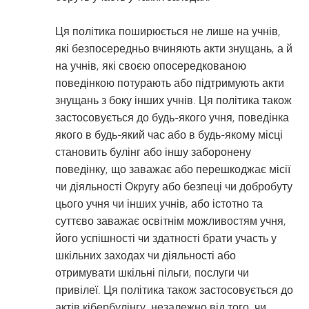
Ця політика поширюється не лише на учнів,
які безпосередньо вчиняють акти знущань, а й
на учнів, які своєю опосередкованою
поведінкою потурають або підтримують акти
знущань з боку інших учнів. Ця політика також
застосовується до будь-якого учня, поведінка
якого в будь-який час або в будь-якому місці
становить булінг або іншу заборонену
поведінку, що заважає або перешкоджає місії
чи діяльності Округу або безпеці чи добробуту
цього учня чи інших учнів, або істотно та
суттєво заважає освітнім можливостям учня,
його успішності чи здатності брати участь у
шкільних заходах чи діяльності або
отримувати шкільні пільги, послуги чи
привілеї. Ця політика також застосовується до
актів кібербулінгу, незалежно від того, чи