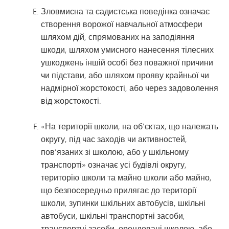
Зловмисна та садистська поведінка означає
створення ворожої навчальної атмосфери
шляхом дій, спрямованих на заподіяння
шкоди, шляхом умисного нанесення тілесних
ушкоджень іншій особі без поважної причини
чи підстави, або шляхом прояву крайньої чи
надмірної жорстокості, або через задоволення
від жорстокості.
«На території школи, на об’єктах, що належать
округу, під час заходів чи активностей,
пов’язаних зі школою, або у шкільному
транспорті» означає усі будівлі округу,
територію школи та майно школи або майно,
що безпосередньо прилягає до території
школи, зупинки шкільних автобусів, шкільні
автобуси, шкільні транспортні засоби,
транспортні засоби, орендовані школою, або