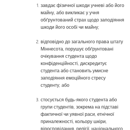
завдає фізичної шкоди учневі або його
майну, або викликає у учня
обґрунтований страх щодо заподіяння
шкоди його особі чи майну;
відповідно до загального права штату
Міннесота, порушує обґрунтовані
очікування студента щодо
конфіденційності, дискредитує
студента або становить умисне
заподіяння емоційного стресу
студенту; або
стосується будь-якого студента або
групи студентів, зокрема на підставі
фактичної чи уявної раси, етнічної
приналежності, кольору шкіри,
віросповідання, релігії, національного