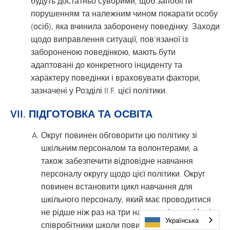
будуть достатньо суворими, щоб запобігти
порушенням та належним чином покарати особу
(осіб), яка вчинила заборонену поведінку. Заходи
щодо виправлення ситуації, пов’язаної із
забороненою поведінкою, мають бути
адаптовані до конкретного інциденту та
характеру поведінки і враховувати фактори,
зазначені у Розділі II.F. цієї політики.
VII. ПІДГОТОВКА ТА ОСВІТА
Округ повинен обговорити цю політику зі
шкільним персоналом та волонтерами, а
також забезпечити відповідне навчання
персоналу округу щодо цієї політики. Округ
повинен встановити цикл навчання для
шкільного персоналу, який має проводитися
не рідше ніж раз на три навчальні роки. Нові
Українська
співробітники школи повинні пройти навчання