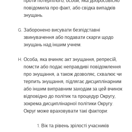
проти потерпілого, особи, яка добросовісно
повідомила про факт, або свідка випадків
знущань.
Заборонено висувати безпідставні
звинувачення або подавати скарги щодо
знущань над іншим учнем.
Особа, яка вчиняє акт знущання, репресій,
помсти або подає неправдиві повідомлення
про знущання, а також дозволяє, схвалює чи
терпить знущання, підлягає дисциплінарним
або іншим виправним заходам за цей вчинок
відповідно до політик та процедур Округу,
зокрема дисциплінарної політики Округу.
Округ може враховувати такі фактори:
Вік та рівень зрілості учасників