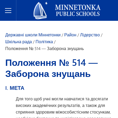
Державні школи Міннетонки
Toggle Menu
Державні школи Міннетонки
/
Район
/
Лідерство
/
Шкільна рада
/
Політика
/
Положення № 514 — Заборона знущань
Положення № 514 —
Заборона знущань
I. МЕТА
Для того щоб учні могли навчатися та досягати
високих академічних результатів, а також для
сприяння здоровим міжособистісним стосункам,