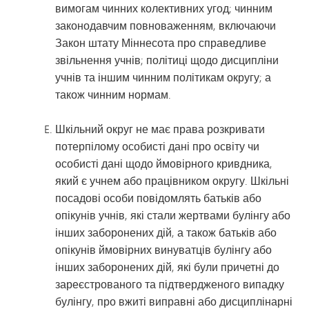
вимогам чинних колективних угод; чинним
законодавчим повноваженням, включаючи
Закон штату Міннесота про справедливе
звільнення учнів; політиці щодо дисципліни
учнів та іншим чинним політикам округу; а
також чинним нормам.
Шкільний округ не має права розкривати
потерпілому особисті дані про освіту чи
особисті дані щодо ймовірного кривдника,
який є учнем або працівником округу. Шкільні
посадові особи повідомлять батьків або
опікунів учнів, які стали жертвами булінгу або
інших заборонених дій, а також батьків або
опікунів ймовірних винуватців булінгу або
інших заборонених дій, які були причетні до
зареєстрованого та підтвердженого випадку
булінгу, про вжиті виправні або дисциплінарні