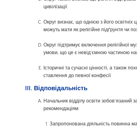
Дозвілля для молоді
цивілізації.
Округ визнає, що однією з його освітніх 
можуть мати як релігійне підґрунтя чи по
Округ підтримує включення релігійної му
умови, що це є невід’ємною частиною нав
Історичні та сучасні цінності, а також п
ставлення до певної конфесії.
III. Відповідальність
Начальник відділу освіти зобов'язаний за
рекомендаціям:
Запропонована діяльність повинна мат