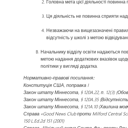
Головна мета цієї діяльності повинна 
Ця діяльність не повинна сприяти над
Незважаючи на вищезазначені правила,
відсутність у школі з метою відвідуван
Начальнику відділу освіти надаються по
метою надання додаткових вказівок щодо 
політики у вигляді додатка.
Нормативно-правові посилання:
Конституція США, поправка I
Закон штату Міннесота, § 120A.22, п. 12(3) (Обо
Закон штату Міннесота, § 120A.35 (Відсутність
Закон штату Міннесота, § 121A.10 (Хвилина мов
Справа «Good News Club проти Milford Central School
150 L.Ed.2d 151 (2001)
Справа «Шкільний округ Санта-Фе» проти Доу, 530 