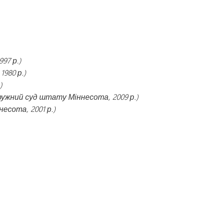
97 р.)
1980 р.)
)
кружний суд штату Міннесота, 2009 р.)
есота, 2001 р.)