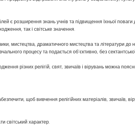
Транспорт
цілей є розширення знань учнів та підвищення їхньої поваги д
ходження, так і світське значення.
зики, мистецтва, драматичного мистецтва та літератури до н
чального процесу та подається об’єктивно, без сектантської
оходження різних релігій, свят, звичаїв і вірувань можна п
безпечити, щоб вивчення релігійних матеріалів, звичаїв, вір
и світський характер.