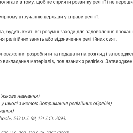
полягати в тому, щоб не сприяти розвитку релігії і не перешк
мірному втручанню держави у справи релігії.
 будуть вжиті всі розумні заходи для задоволення прохань 
ня релігійних занять або відзначення релігійних свят.
вноваження розробляти та подавати на розгляд і затверджен
викладання матеріалів, пов’язаних з релігією. Затверджені
в’язкове навчання)
 у школі з метою дотримання релігійних обрядів)
чання)
», 533 U.S. 98, 121 S.Ct. 2093,
U.S. 290, 120 S.Ct. 2266 (2000)