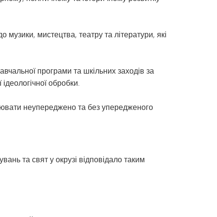
Розділ I
Щоденник капітана | Каталог
курсів MHS
Розділ IX
о музики, мистецтва, театру та літератури, які
Tonka Online (додатковий)
Програма переходу SAIL
VANTAGE
Посібник із здорового способу
життя
Мови світу
авчальної програми та шкільних заходів за
 ідеологічної обробки.
ояснювати неупереджено та без упередженого
увань та свят у окрузі відповідало таким