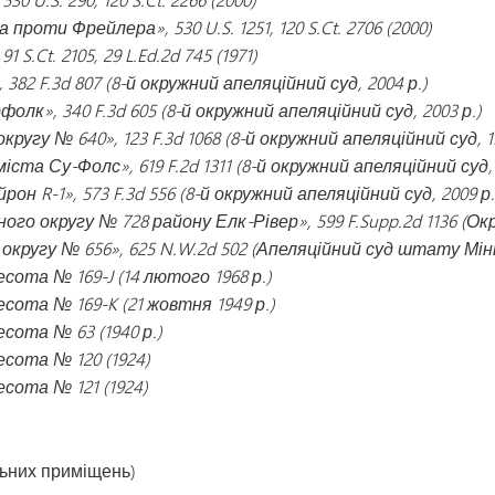
роти Фрейлера», 530 U.S. 1251, 120 S.Ct. 2706 (2000)
.Ct. 2105, 29 L.Ed.2d 745 (1971)
82 F.3d 807 (8-й окружний апеляційний суд, 2004 р.)
к», 340 F.3d 605 (8-й окружний апеляційний суд, 2003 р.)
гу № 640», 123 F.3d 1068 (8-й окружний апеляційний суд, 19
та Су-Фолс», 619 F.2d 1311 (8-й окружний апеляційний суд, 
 R-1», 573 F.3d 556 (8-й окружний апеляційний суд, 2009 р.
ного округу № 728 району Елк-Рівер», 599 F.Supp.2d 1136 (О
ругу № 656», 625 N.W.2d 502 (Апеляційний суд штату Мінн
ота № 169-J (14 лютого 1968 р.)
ота № 169-K (21 жовтня 1949 р.)
ота № 63 (1940 р.)
сота № 120 (1924)
сота № 121 (1924)
льних приміщень)