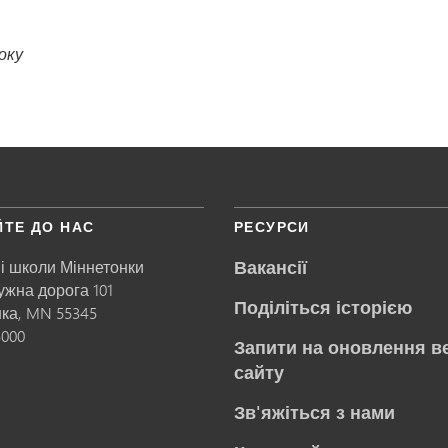
оку
ЙТЕ ДО НАС
РЕСУРСИ
Вакансії
і школи Міннетонки
ружна дорога 101
Поділіться історією
нка,
MN
55345
5000
Запити на оновлення в
сайту
Зв'яжіться з нами