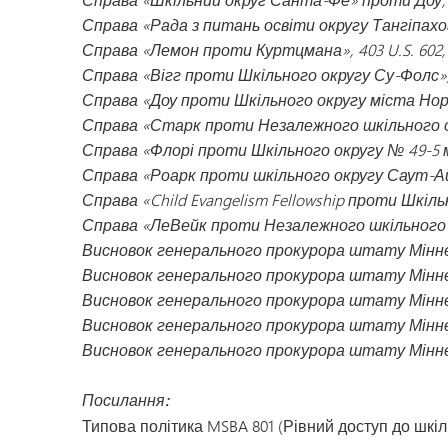
Справа «Рада з питань освіти округу Тангіпахоа п
Справа «Лемон проти Куртцмана», 403 U.S. 602, 91 S
Справа «Вігг проти Шкільного округу Су-Фолс», 3
Справа «Доу проти Шкільного округу міста Норфол
Справа «Старк проти Незалежного шкільного окру
Справа «Флорі проти Шкільного округу № 49-5 міс
Справа «Роарк проти шкільного округу Саут-Айрон
Справа «Child Evangelism Fellowship проти Шкіль
Справа «ЛеВейк проти Незалежного шкільного ок
Висновок генерального прокурора штату Міннес
Висновок генерального прокурора штату Міннес
Висновок генерального прокурора штату Міннес
Висновок генерального прокурора штату Мінне
Висновок генерального прокурора штату Мінне
Посилання:
Типова політика MSBA 801 (Рівний доступ до шкі