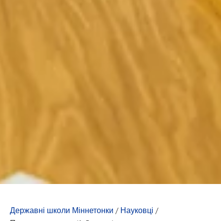
Державні школи Міннетонки
/
Науковці
/