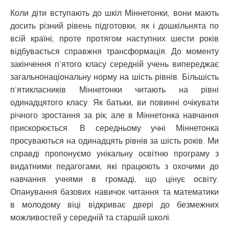
Коли діти вступають до шкіл Міннетонки, вони мають
досить різний рівень підготовки, як і дошкільнята по
всій країні; проте протягом наступних шести років
відбувається справжня трансформація. До моменту
закінчення п’ятого класу середній учень випереджає
загальнонаціональну норму на шість рівнів. Більшість
п’ятикласників Міннетонки читають на рівні
одинадцятого класу. Як батьки, ви повинні очікувати
річного зростання за рік; але в Міннетонка навчання
прискорюється. В середньому учні Міннетонка
просуваються на одинадцять рівнів за шість років. Ми
справді пропонуємо унікальну освітню програму з
видатними педагогами, які працюють з охочими до
навчання учнями в громаді, що цінує освіту.
Опанування базових навичок читання та математики
в молодому віці відкриває двері до безмежних
можливостей у середній та старшій школі.