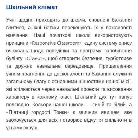
Шкільний клімат
Учні щодня приходять до школи, сповнені бажання
вчитися, а їхні батьки переконують їх у важливості
навчання. Наші початкові школи використовують
принципи «Responsive Classroom», єдину систему опису
очікувань щодо поведінки та програму запобігання
булінгу «Olweus», щоб створити безпечне, турботливе
та дружнє навчальне середовище. Прищеплення
учням прагнення до досконалості та бажання служити
загальному благу є основними цінностями нашої місії,
які втілюються через навчальні проекти та виховання
характеру в кожному класі. Шкільний дух тут панує
повсюдно. Кольори нашої школи — синій та білий, а
«П’ятниці гордості Тонки» є звичним явищем, яке
заохочується для всіх і створює відчуття спільноти в
усьому окрузі.