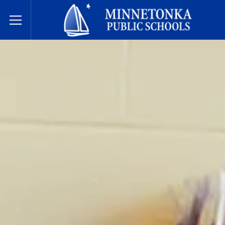
Державні школи Міннетонки
Toggle Menu