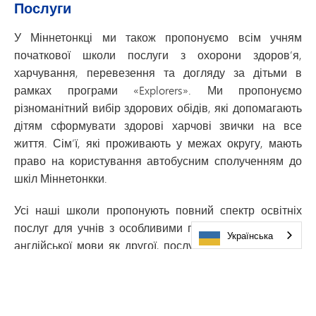
Послуги
У Міннетонкці ми також пропонуємо всім учням
початкової школи послуги з охорони здоров’я,
харчування, перевезення та догляду за дітьми в
рамках програми «Explorers». Ми пропонуємо
різноманітний вибір здорових обідів, які допомагають
дітям сформувати здорові харчові звички на все
життя. Сім’ї, які проживають у межах округу, мають
право на користування автобусним сполученням до
шкіл Міннетонкки.
Усі наші школи пропонують повний спектр освітніх
послуг для учнів з особливими потребами, вивчення
Українська
англійської мови як другої, послуги для обдарованих
та талановитих дітей, а також послуги з підтримки
учнів. Програма «Навігатор» для особливо
обдарованих учнів діє в початкових школах
«Ексельсіор» та «Сценик-Хайтс».