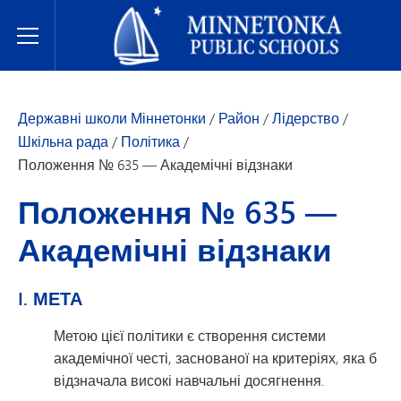
Державні школи Міннетонки
Toggle Menu
Державні школи Міннетонки
/
Район
/
Лідерство
/
Шкільна рада
/
Політика
/
Положення № 635 — Академічні відзнаки
Положення № 635 —
Академічні відзнаки
I. МЕТА
Метою цієї політики є створення системи
академічної честі, заснованої на критеріях, яка б
відзначала високі навчальні досягнення.