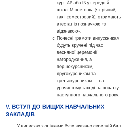
курс AP або IB у середній
школі Міннетонка (як річний,
так і семестровий), отримають
атестат із позначкою «з
відзнакою».
Почесні грамоти випускникам
будуть вручені під час
весняної церемонії
нагородження, а
першокурсникам,
другокурсникам та
третьокурсникам — на
урочистому заході на початку
наступного навчального року.
V. ВСТУП ДО ВИЩИХ НАВЧАЛЬНИХ
ЗАКЛАДІВ
У виписках з оцінками буде вказано середній бал