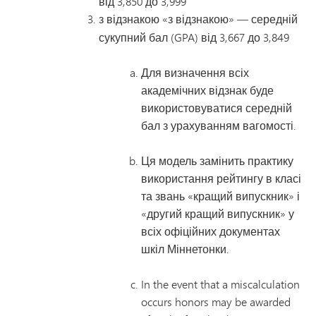
від 3,850 до 3,999
з відзнакою
«з відзнакою» — середній
сукупний бал (GPA) від 3,667 до 3,849
Для визначення всіх
академічних відзнак буде
використовуватися середній
бал з урахуванням вагомості.
Ця модель замінить практику
використання рейтингу в класі
та звань «кращий випускник» і
«другий кращий випускник» у
всіх офіційних документах
шкіл Міннетонки.
In the event that a miscalculation
occurs honors may be awarded