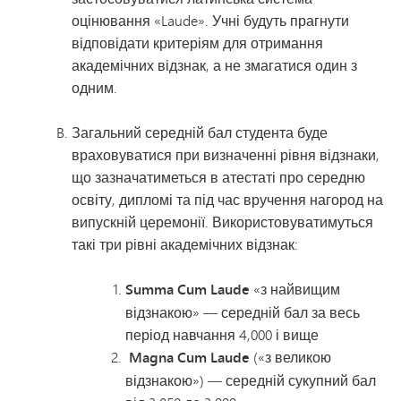
оцінювання «Laude». Учні будуть прагнути
відповідати критеріям для отримання
академічних відзнак, а не змагатися один з
одним.
Загальний середній бал студента буде
враховуватися при визначенні рівня відзнаки,
що зазначатиметься в атестаті про середню
освіту, дипломі та під час вручення нагород на
випускній церемонії. Використовуватимуться
такі три рівні академічних відзнак:
Summa Cum Laude
«з найвищим
відзнакою» — середній бал за весь
період навчання 4,000 і вище
Magna Cum Laude
(«з великою
відзнакою») — середній сукупний бал