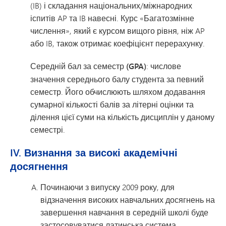
(IB) і складання національних/міжнародних
іспитів AP та IB навесні. Курс «Багатозмінне
числення», який є курсом вищого рівня, ніж AP
або IB, також отримає коефіцієнт перерахунку.
Середній бал за семестр (GPA)
: числове
значення середнього балу студента за певний
семестр. Його обчислюють шляхом додавання
сумарної кількості балів за літерні оцінки та
ділення цієї суми на кількість дисциплін у даному
семестрі.
IV. Визнання за високі академічні
досягнення
Починаючи з випуску 2009 року, для
відзначення високих навчальних досягнень на
завершення навчання в середній школі буде
застосовуватися латинська система