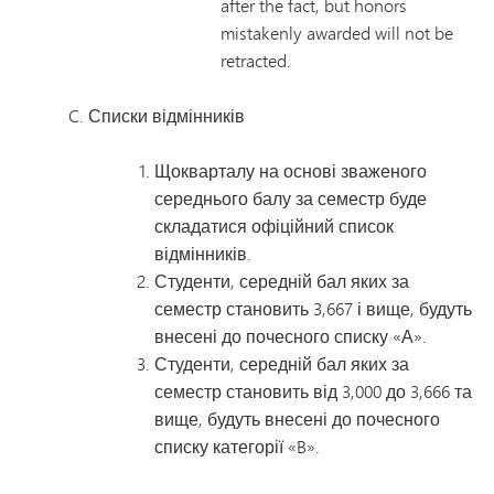
after the fact, but honors
mistakenly awarded will not be
retracted.
Списки відмінників
Щокварталу на основі зваженого
середнього балу за семестр буде
складатися офіційний список
відмінників.
Студенти, середній бал яких за
семестр становить 3,667 і вище, будуть
внесені до почесного списку «А».
Студенти, середній бал яких за
семестр становить від 3,000 до 3,666 та
вище, будуть внесені до почесного
списку категорії «B».