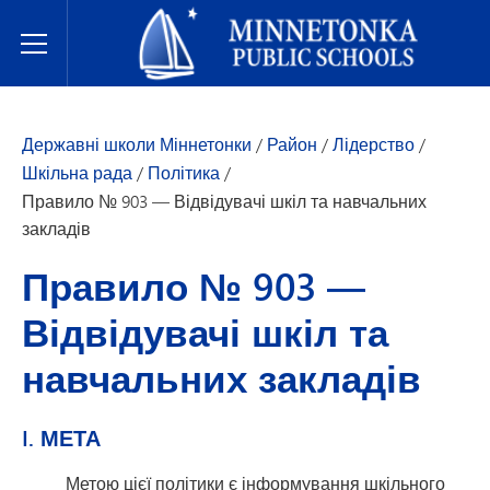
Державні школи Міннетонки
Toggle Menu
Державні школи Міннетонки
/
Район
/
Лідерство
/
Шкільна рада
/
Політика
/
Правило № 903 — Відвідувачі шкіл та навчальних
закладів
Правило № 903 —
Відвідувачі шкіл та
навчальних закладів
I. МЕТА
Метою цієї політики є інформування шкільного