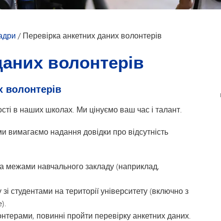
Тестування та оцінювання
Транспорт
адри
/
Перевірка анкетних даних волонтерів
даних волонтерів
х волонтерів
сті в наших школах. Ми цінуємо ваш час і талант.
и вимагаємо надання довідки про відсутність
за межами навчального закладу (наприклад,
 зі студентами на території університету (включно з
).
онтерами, повинні пройти перевірку анкетних даних.