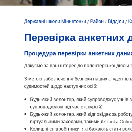
Розвиток молоді
Дозвілля для молоді
Державні школи Міннетонки
/
Район
/
Відділи
/
К
Перевірка анкетних 
Процедура перевірки анкетних дани
Дякуємо за ваш інтерес до волонтерської діяльно
З метою забезпечення безпеки наших студентів м
судимостей щодо наступних осіб:
Будь-який волонтер, який супроводжує учнів 
супроводжуючі під час екскурсій).
Будь-який волонтер, який відповідає за роботу
віртуальними заходами, такими як Tonka Online
Колишні співробітники, які бажають стати вол