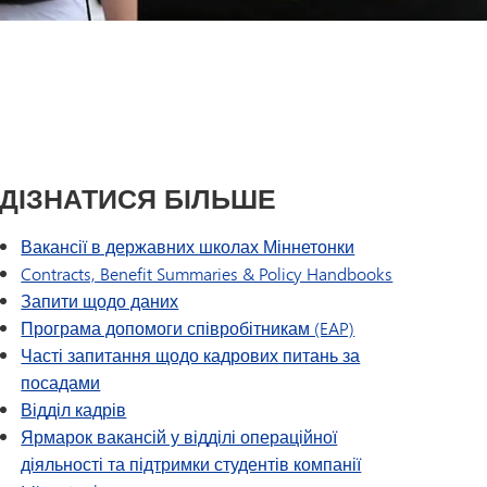
Спеціальна освіта
Проект «Lead the Way»
Розділ I
Щоденник капітана | Каталог
курсів MHS
Розділ IX
Tonka Online (додатковий)
Програма переходу SAIL
VANTAGE
Посібник із здорового способу
життя
Мови світу
ДІЗНАТИСЯ БІЛЬШЕ
Вакансії в державних школах Міннетонки
Contracts, Benefit Summaries & Policy Handbooks
Запити щодо даних
Програма допомоги співробітникам (EAP)
Часті запитання щодо кадрових питань за
посадами
Відділ кадрів
Ярмарок вакансій у відділі операційної
діяльності та підтримки студентів компанії