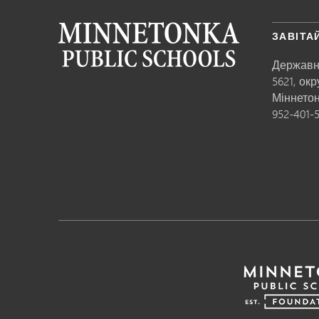
ЗАВІТА
Державн
5621, ок
Міннето
952-401-