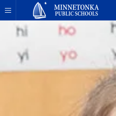
Державні школи Міннетонки
Toggle Menu