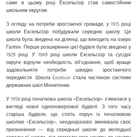
саме в цьому році Ексельсіор став самостійним
шкільним округом.
З огляду на потреби зростаючої громади, у 1915 році
школи Ексельсіор побудували середню школу. Ця
школа була зведена на ділянці, що виходить на озеро
Галпін. Перше розширення цієї будівлі було зведено у
1929 році. У 1949 році школи Ексельсіор та сусідні
округи відчули необхідність об’єднання, щоб краще
задовольняти потреби швидко зростаючого
передмістя. Школа Excelsior стала частиною системи
державних шкіл Міннетонки.
У 1958 році початкова школа «Ексельсіор» з’явилася у
вигляді нової одноповерхової будівлі. З того часу
старіша будівля, що стоїть поруч із початковою
школою «Ексельсіор», неодноразово змінювала своє
призначення — від середньої школи до молодшої
середньої школи, від громадського центру до центру