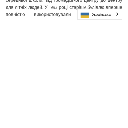
для літніх людей. У 1993 році старішу будівлю вперше
повністю використовували для розміщення
Українська
четвертого та п’ятого класів початкової школи
«Ексельсіор».
Початкова школа «Ексельсіор» залишається гордим
членом округу № 276 системи державних шкіл
Міннетонки, до якого входять шість початкових шкіл,
дві середні школи та одна старша школа.
У ЦЬОМУ РОЗДІЛІ
Наша спільнота
Посібник для батьків та учнів — Початкова школа
«Ексельсіор»
Вітання директора
Новини школи
Довідник співробітників