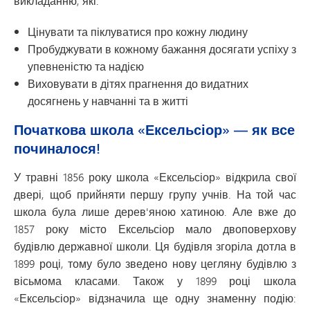
викладанню, які:
Цінувати та піклуватися про кожну людину
Пробуджувати в кожному бажання досягати успіху з
упевненістю та надією
Виховувати в дітях прагнення до видатних
досягнень у навчанні та в житті
Початкова школа «Ексельсіор» — як все
починалося!
У травні 1856 року школа «Ексельсіор» відкрила свої
двері, щоб прийняти першу групу учнів. На той час
школа була лише дерев'яною хатиною. Але вже до
1857 року місто Ексельсіор мало двоповерхову
будівлю державної школи. Ця будівля згоріла дотла в
1899 році, тому було зведено нову цегляну будівлю з
вісьмома класами. Також у 1899 році школа
«Ексельсіор» відзначила ще одну знаменну подію: