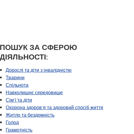
Розділ I
Щоденник капітана | Каталог
курсів MHS
Розділ IX
Tonka Online (додатковий)
Програма переходу SAIL
VANTAGE
Посібник із здорового способу
життя
Мови світу
ПОШУК ЗА СФЕРОЮ
ДІЯЛЬНОСТІ:
Дорослі та діти з інвалідністю
Тварини
Спільнота
Навколишнє середовище
Сім'ї та діти
Охорона здоров'я та здоровий спосіб життя
Житло та бездомність
Голод
Грамотність