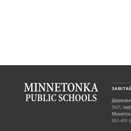
ЗАВІТА
Державн
5621, ок
Міннето
952-401-