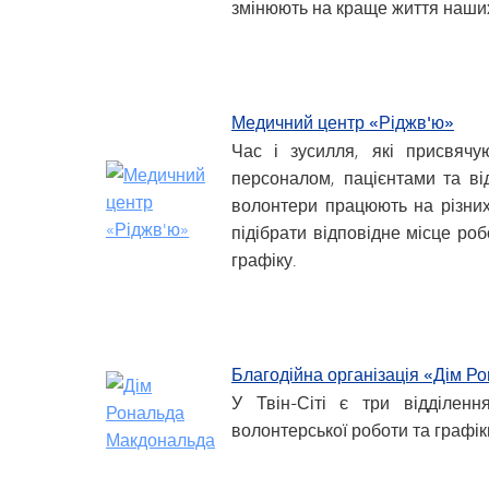
змінюють на краще життя наших 
Медичний центр «Ріджв'ю»
Час і зусилля, які присвячу
персоналом, пацієнтами та від
волонтери працюють на різни
підібрати відповідне місце роб
графіку.
Благодійна організація «Дім Р
У Твін-Сіті є три відділен
волонтерської роботи та графік