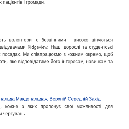
пацієнтів і громади.
ють волонтери, є безцінними і високо цінуються
відувачами Ridgeview. Наші дорослі та студентські
х посадах. Ми співпрацюємо з кожним окремо, щоб
оти, яке відповідатиме його інтересам, навичкам та
ональда Макдональда», Верхній Середній Захід
ня, кожне з яких пропонує свої можливості для
и чергувань.