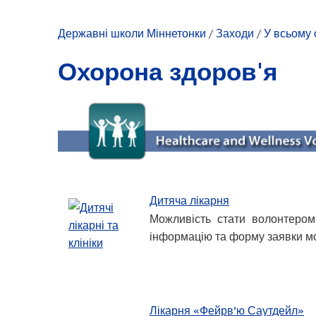
Дозвілля для молоді
Державні школи Міннетонки
/
Заходи
/
У всьому 
Охорона здоров'я
Дитяча лікарня
Можливість стати волонтером 
інформацію та форму заявки мо
Лікарня «Фейрв'ю Саутдейл»