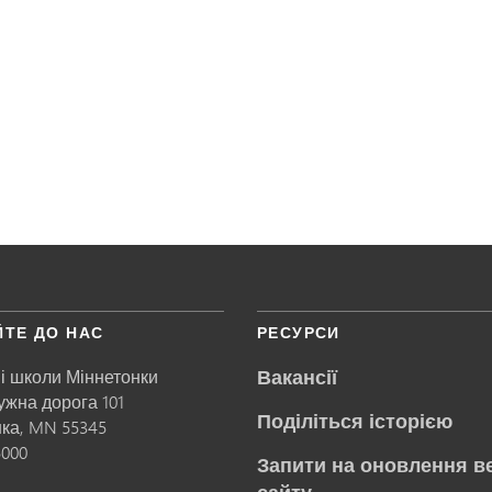
ЙТЕ ДО НАС
РЕСУРСИ
Вакансії
і школи Міннетонки
ружна дорога 101
Поділіться історією
нка,
MN
55345
5000
Запити на оновлення в