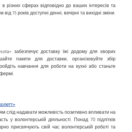
 в різних сферах відповідно до ваших інтересів та
 від 15 років доступні денні, вечірні та вихідні зміни.
sota» забезпечує доставку їжі додому для хворих
айте пакети для доставки, організовуйте збір
пройдіть навчання для роботи на кухні або станьте
 фермі.
колетт»
дітям слід надавати можливість позитивно впливати на
сть у волонтерській діяльності. Понад 70 підлітків
лярно присвячують свій час волонтерській роботі та