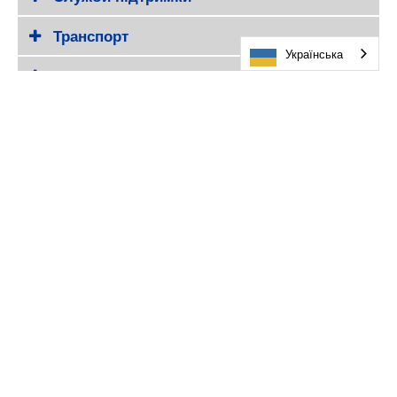
Транспорт
Українська
Добровільне страхування студентів від
нещасних випадків
Щорічне повідомлення району
Політика округу