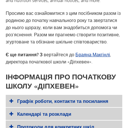
and nutrition services, annual notices, and more.
Просимо вас ознайомитися з цим посібником разом із
родиною до початку навчального року та звертатися
до нього щоразу, коли вам знадобиться допомога чи
роз’яснення. Разом ми прагнемо створити позитивне,
згуртоване та обізнане шкільне співтовариство.
Є ще питання? З
вертайтеся до
Браяна Макгінлі
,
директора початкової школи «Діпхевен».
ІНФОРМАЦІЯ ПРО ПОЧАТКОВУ
ШКОЛУ «ДІПХЕВЕН»
Графік роботи, контакти та посилання
Календарі та розклади
Протоколи для конкретних шкіл