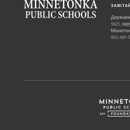
ЗАВІТА
Державн
5621, ок
Міннето
952-401-