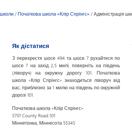
Позашкільні програми
Календ
Транспорт
ора
Дослідники
Бюро зн
 школи
/
Початкова школа «Клір Спрінгс»
/
Адміністрація шк
Peachja
тьків та учнів — Початкова школа «Клір Спрінгс»
PTO
бітників
Список 
Як дістатися
Благопо
TIPS276
З перехрестя шосе 494 та шосе 7 рухайтеся по
шосе 7 на захід 2,5 милі; поверніть на південь
Волонт
(ліворуч) на окружну дорогу 101. Початкова
школа «Клір Спрінгс» знаходиться ліворуч від
вас, приблизно за 1 милю на південь по окружній
дорозі 101.
Початкова школа «Клір Спрінгс»
5701 County Road 101
Міннетонка, Міннесота 55345