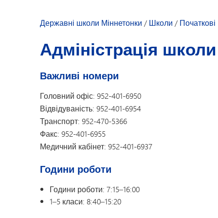
Наша спільнота
Дозвілля для молоді
Вітання директ
Державні школи Міннетонки
/
Школи
/
Початкові
Новини школи
Адміністрація школи
Посібник для ба
Довідник співро
Важливі номери
Головний офіс
: 952-401-6950
Відвідуваність
: 952-401-6954
Транспорт
: 952-470-5366
Факс
: 952-401-6955
Медичний кабінет
: 952-401-6937
Години роботи
Години роботи: 7:15–16:00
1–5 класи: 8:40–15:20