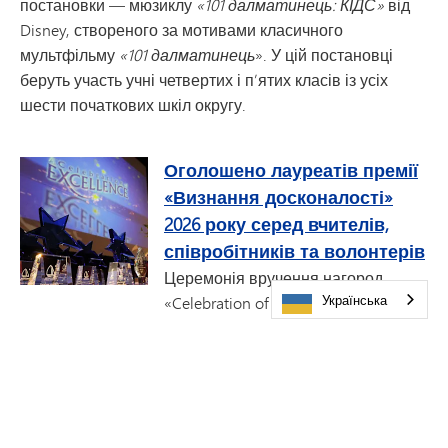
постановки — мюзиклу
«101 далматинець: КІДС»
від
Disney, створеного за мотивами класичного
мультфільму
«101 далматинець
». У цій постановці
беруть участь учні четвертих і п’ятих класів із усіх
шести початкових шкіл округу.
Оголошено лауреатів премії
«Визнання досконалості»
2026 року серед вчителів,
співробітників та волонтерів
Церемонія вручення нагород
Українська
«Celebration of Excellence»
проводиться мережею державних шкіл Міннетонки за
щедрої підтримки
Фонду державних шкіл Міннетонки
,
який цього року долучився до програми в якості
головного спонсора. Вітаємо цьогорічних лауреатів
премії «Celebration of Excellence»!