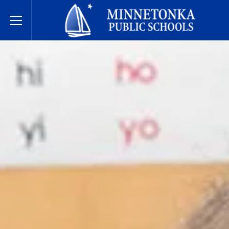
Державні школи Міннетонки
Toggle Menu