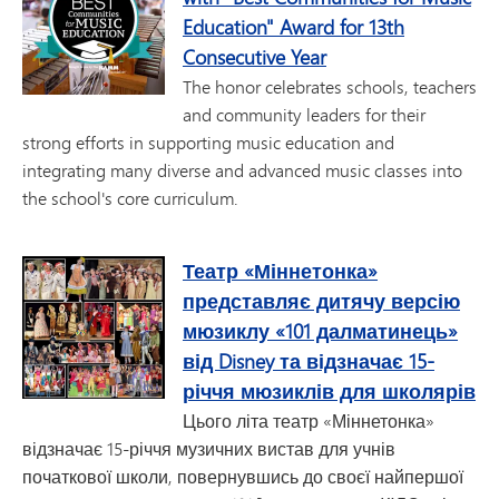
Education" Award for 13th
Consecutive Year
The honor celebrates schools, teachers
and community leaders for their
strong efforts in supporting music education and
integrating many diverse and advanced music classes into
the school's core curriculum.
Театр «Міннетонка»
представляє дитячу версію
мюзиклу «101 далматинець»
від Disney та відзначає 15-
річчя мюзиклів для школярів
Цього літа театр «Міннетонка»
відзначає 15-річчя музичних вистав для учнів
початкової школи, повернувшись до своєї найпершої