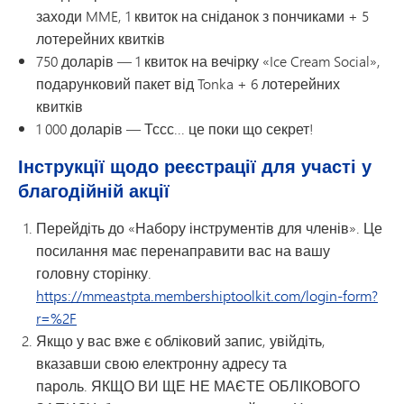
заходи MME, 1 квиток на сніданок з пончиками + 5
лотерейних квитків
750 доларів — 1 квиток на вечірку «Ice Cream Social»,
подарунковий пакет від Tonka + 6 лотерейних
квитків
1 000 доларів — Тссс... це поки що секрет!
Інструкції щодо реєстрації для участі у
благодійній акції
Перейдіть до «Набору інструментів для членів». Це
посилання має перенаправити вас на вашу
головну сторінку.
https://mmeastpta.membershiptoolkit.com/login-form?
r=%2F
Якщо у вас вже є обліковий запис, увійдіть,
вказавши свою електронну адресу та
пароль.
ЯКЩО ВИ ЩЕ НЕ МАЄТЕ ОБЛІКОВОГО