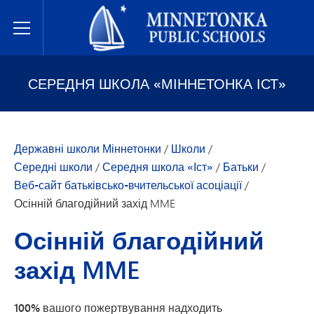
Державні школи Міннетонки
Toggle Menu
СЕРЕДНЯ ШКОЛА «МІННЕТОНКА ІСТ»
Державні школи Міннетонки
/
Школи
/
Середні школи
/
Середня школа «Іст»
/
Батьки
/
Веб-сайт батьківсько-вчительської асоціації
/
Осінній благодійний захід MME
Осінній благодійний
захід MME
100% вашого пожертвування надходить